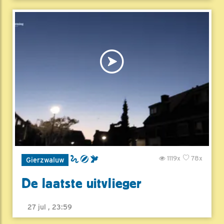
1119x
78x
Gierzwaluw
De laatste uitvlieger
27 jul , 23:59