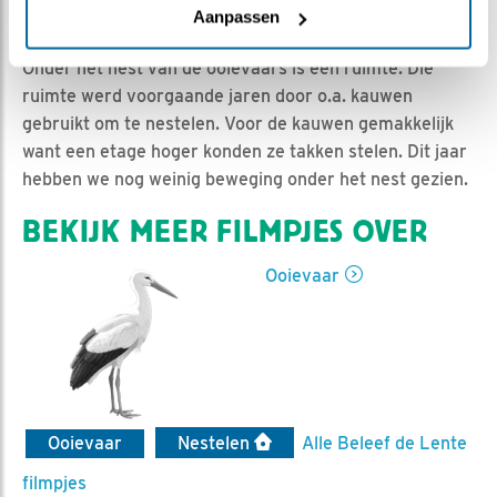
Jan-Willem BDL | Geplaatst op 15 maart 2020, 9:17 |
Aanpassen
Vind ik leuk
|
Bewaar dit filmpje
|
940x
Onder het nest van de ooievaars is een ruimte. Die
ruimte werd voorgaande jaren door o.a. kauwen
gebruikt om te nestelen. Voor de kauwen gemakkelijk
want een etage hoger konden ze takken stelen. Dit jaar
hebben we nog weinig beweging onder het nest gezien.
BEKIJK MEER FILMPJES OVER
Ooievaar
Ooievaar
Nestelen
Alle Beleef de Lente
filmpjes