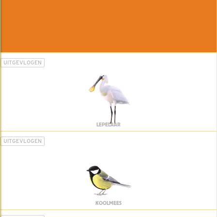
UITGEVLOGEN
LEPELAAR
UITGEVLOGEN
KOOLMEES