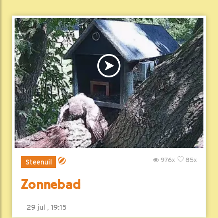
976x
85x
Steenuil
Zonnebad
29 jul , 19:15