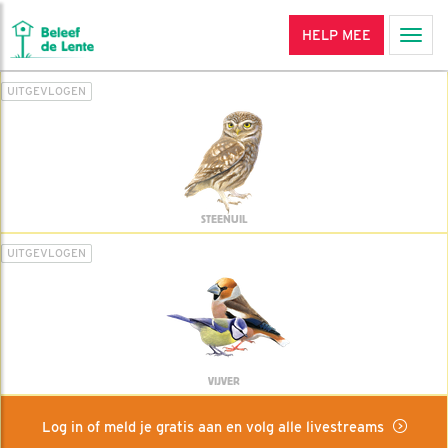
HELP MEE
Men
UITGEVLOGEN
STEENUIL
UITGEVLOGEN
VIJVER
Log in of meld je gratis aan en volg alle livestreams