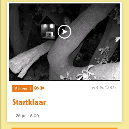
919x
92x
Steenuil
Startklaar
26 jul , 8:00