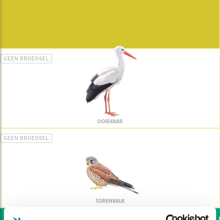
GEEN BROEDSEL
OOIEVAAR
GEEN BROEDSEL
TORENVALK
Wil jij ook de vogels he