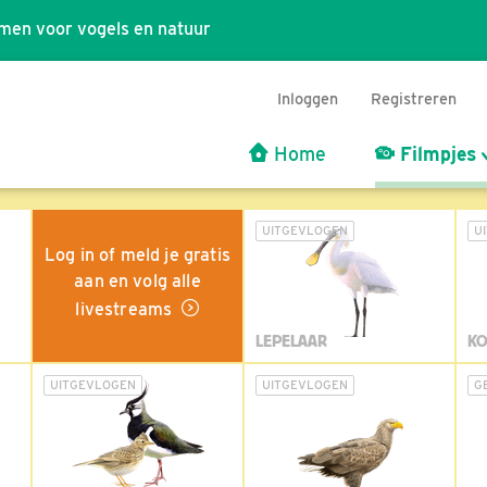
men voor vogels en natuur
Inloggen
Registreren
Home
Filmpjes
UITGEVLOGEN
U
Log in of meld je gratis
aan en volg alle
livestreams
LEPELAAR
KO
UITGEVLOGEN
UITGEVLOGEN
G