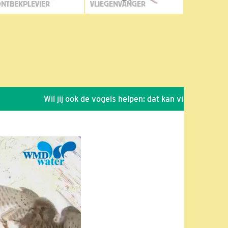
NTBEKPLEVIER
VLIEGENVANGER
Wil jij ook de vogels helpen: dat kan via de link!
*
Se