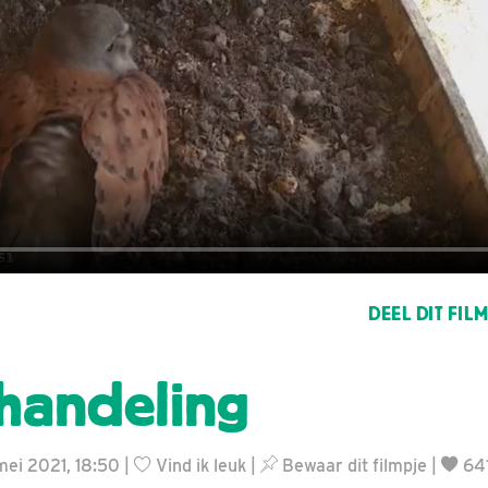
DEEL DIT FIL
handeling
mei 2021, 18:50 |
Vind ik leuk
|
Bewaar dit filmpje
|
64