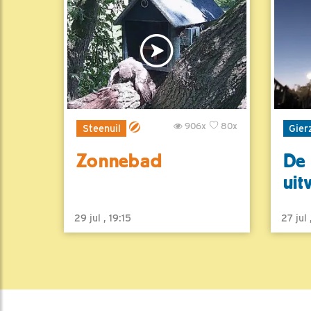
906x
80x
Steenuil
Gier
Zonnebad
De 
uit
29 jul , 19:15
27 jul