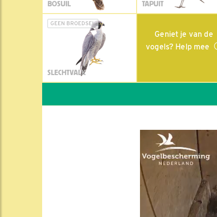
BOSUIL
TAPUIT
GEEN BROEDSEL
Geniet je van de
vogels? Help mee
SLECHTVALK