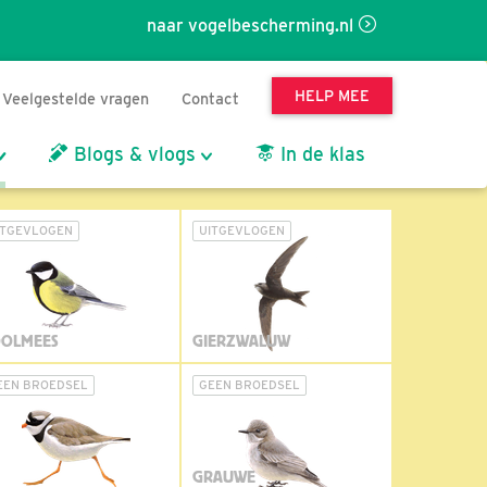
naar vogelbescherming.nl
HELP MEE
Veelgestelde vragen
Contact
Blogs & vlogs
In de klas
ITGEVLOGEN
UITGEVLOGEN
OLMEES
GIERZWALUW
EEN BROEDSEL
GEEN BROEDSEL
GRAUWE