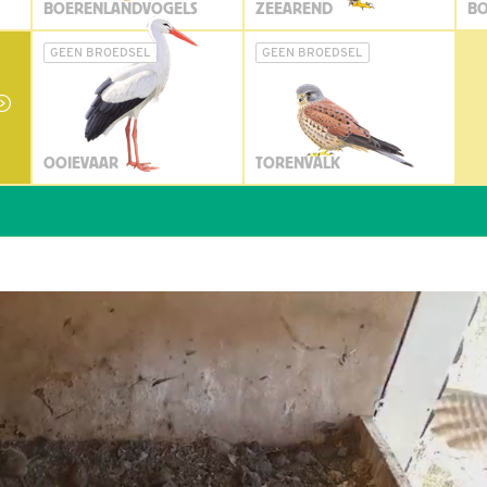
BOERENLANDVOGELS
ZEEAREND
BO
GEEN BROEDSEL
GEEN BROEDSEL
OOIEVAAR
TORENVALK