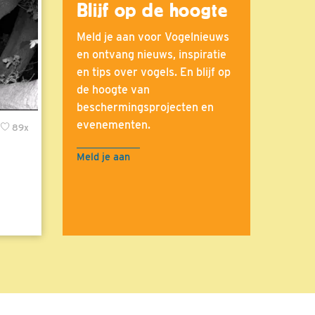
Blijf op de hoogte
Meld je aan voor Vogelnieuws
en ontvang nieuws, inspiratie
en tips over vogels. En blijf op
de hoogte van
beschermingsprojecten en
evenementen.
89x
Meld je aan