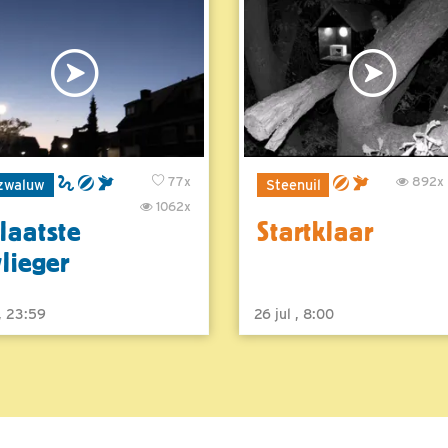
77x
892x
zwaluw
Steenuil
1062x
laatste
Startklaar
vlieger
 , 23:59
26 jul , 8:00