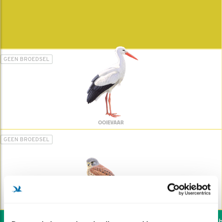
GEEN BROEDSEL
OOIEVAAR
GEEN BROEDSEL
TORENVALK
Wil jij ook de vogels he