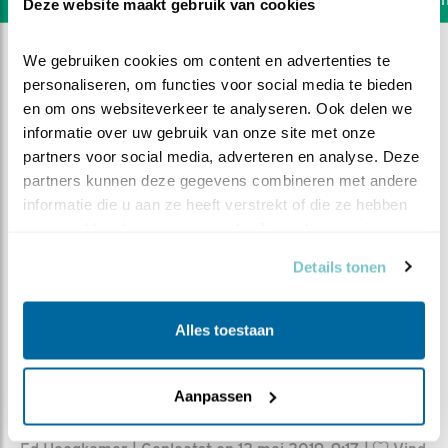
Deze website maakt gebruik van cookies
We gebruiken cookies om content en advertenties te 
personaliseren, om functies voor social media te bieden 
en om ons websiteverkeer te analyseren. Ook delen we 
informatie over uw gebruik van onze site met onze 
partners voor social media, adverteren en analyse. Deze 
partners kunnen deze gegevens combineren met andere 
informatie die u aan ze heeft verstrekt of die ze hebben 
verzameld op basis van uw gebruik van hun services.
Details tonen
Alles toestaan
DEEL DIT FILMPJE
Aanpassen
Onder moeders vleugels