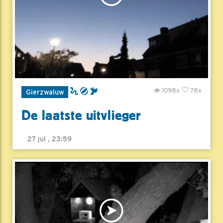
1098x
78x
Gierzwaluw
De laatste uitvlieger
27 jul , 23:59