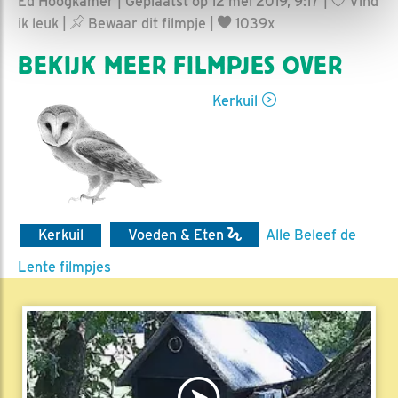
Ed Hoogkamer | Geplaatst op 12 mei 2019, 9:17 |
Vind
ik leuk
|
Bewaar dit filmpje
|
1039x
BEKIJK MEER FILMPJES OVER
Kerkuil
Kerkuil
Voeden & Eten
Alle Beleef de
Lente filmpjes