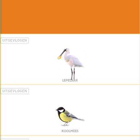
UITGEVLOGEN
LEPELAAR
UITGEVLOGEN
KOOLMEES