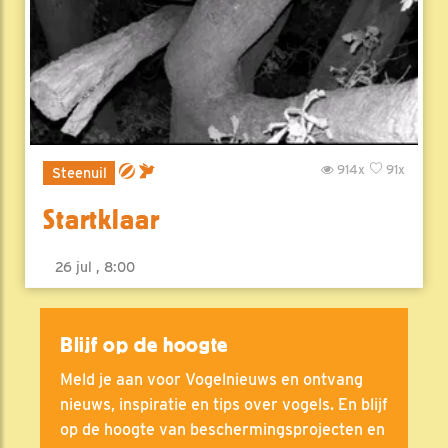
914x
91x
Steenuil
Startklaar
26 jul , 8:00
Blijf op de hoogte
Meld je aan voor Vogelnieuws en ontvang
nieuws, inspiratie en tips over vogels. En blijf
op de hoogte van beschermingsprojecten en