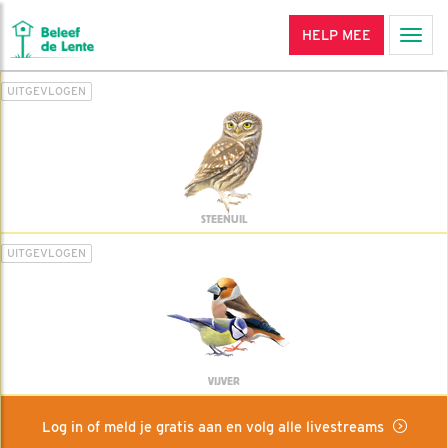
HELP MEE
Men
UITGEVLOGEN
STEENUIL
UITGEVLOGEN
VIJVER
Log in of meld je gratis aan en volg alle livestreams