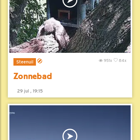
951x
84x
Steenuil
Zonnebad
29 jul , 19:15