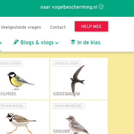
naar vogelbescherming.nl
HELP MEE
Veelgestelde vragen
Contact
Blogs & vlogs
In de klas
ITGEVLOGEN
UITGEVLOGEN
OLMEES
GIERZWALUW
EEN BROEDSEL
GEEN BROEDSEL
GRAUWE