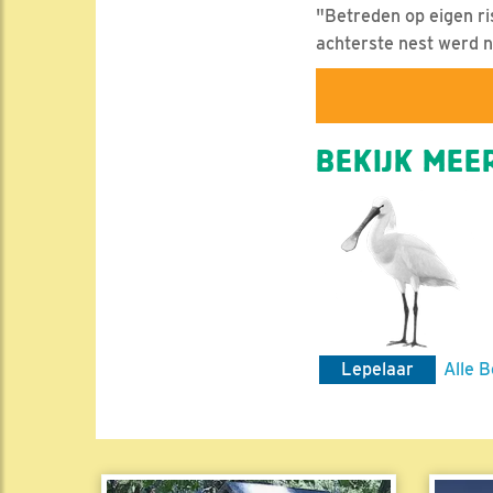
"Betreden op eigen ris
achterste nest werd 
BEKIJK MEER
Lepelaar
Alle B