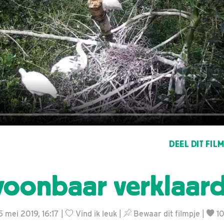
DEEL DIT FIL
oonbaar verklaard
5 mei 2019, 16:17 |
Vind ik leuk
|
Bewaar dit filmpje
|
1