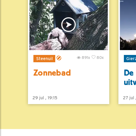
891x
80x
Steenuil
Gier
Zonnebad
De 
uit
29 jul , 19:15
27 jul