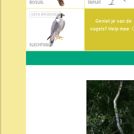
BOSUIL
TAPUIT
GEEN BROEDSEL
Geniet je van de
vogels? Help mee
SLECHTVALK