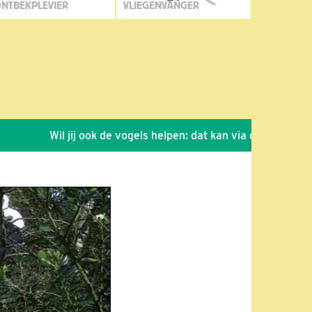
NTBEKPLEVIER
VLIEGENVANGER
Wil jij ook de vogels helpen: dat kan via de link!
*
Sei