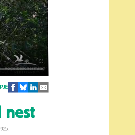
MPJE
 nest
092x