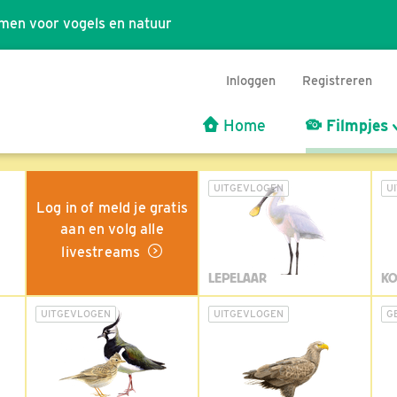
men voor vogels en natuur
Inloggen
Registreren
Home
Filmpjes
UITGEVLOGEN
U
Log in of meld je gratis
aan en volg alle
livestreams
LEPELAAR
KO
UITGEVLOGEN
UITGEVLOGEN
G