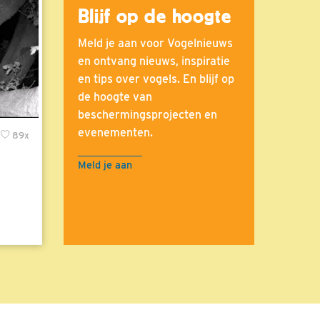
Blijf op de hoogte
Meld je aan voor Vogelnieuws
en ontvang nieuws, inspiratie
en tips over vogels. En blijf op
de hoogte van
beschermingsprojecten en
evenementen.
89x
Meld je aan