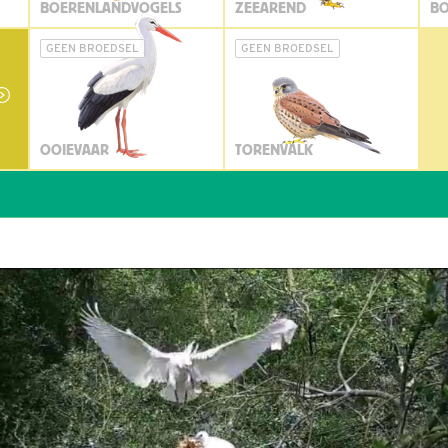
BOERENLANDVOGELS
ZEEAREND
BO
GEEN BROEDSEL
GEEN BROEDSEL
OOIEVAAR
TORENVALK