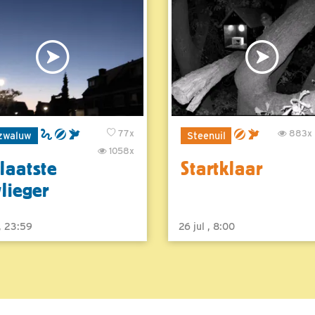
77x
883x
zwaluw
Steenuil
1058x
laatste
Startklaar
vlieger
 , 23:59
26 jul , 8:00