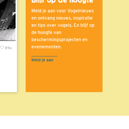
Meld je aan voor Vogelnieuws
en ontvang nieuws, inspiratie
en tips over vogels. En blijf op
de hoogte van
beschermingsprojecten en
evenementen.
89x
Meld je aan