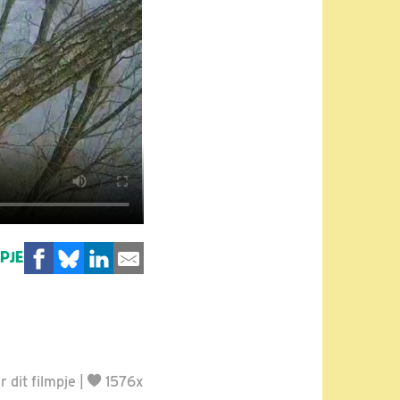
MPJE
 dit filmpje
|
1576x