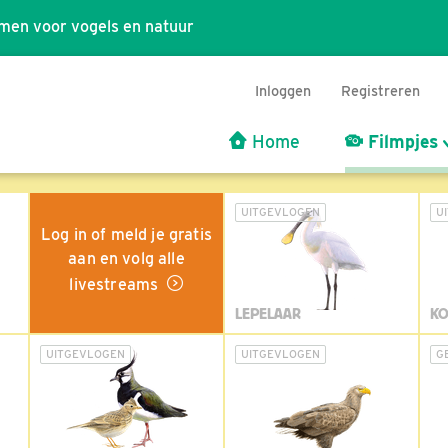
men voor vogels en natuur
Inloggen
Registreren
Home
Filmpjes
UITGEVLOGEN
U
Log in of meld je gratis
aan en volg alle
livestreams
LEPELAAR
KO
UITGEVLOGEN
UITGEVLOGEN
G