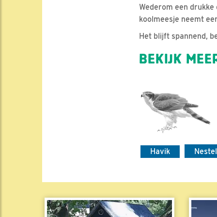
Wederom een drukke d
koolmeesje neemt een 
Het blijft spannend, b
BEKIJK MEER
Havik
Neste