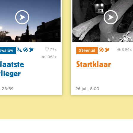
77x
894x
zwaluw
Steenuil
1062x
laatste
Startklaar
vlieger
 , 23:59
26 jul , 8:00