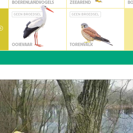
BOERENLANDVOGELS
ZEEAREND
BO
GEEN BROEDSEL
GEEN BROEDSEL
OOIEVAAR
TORENVALK