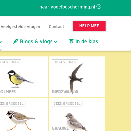
naar vogelbescherming.nl
HELP MEE
Veelgestelde vragen
Contact
Blogs & vlogs
In de klas
ITGEVLOGEN
UITGEVLOGEN
OLMEES
GIERZWALUW
EEN BROEDSEL
GEEN BROEDSEL
GRAUWE