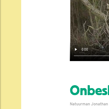
Onbesli
Natuurman Jonathan |