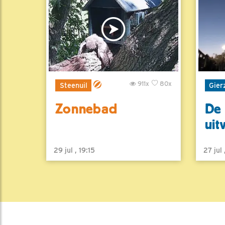
911x
80x
Steenuil
Gier
Zonnebad
De 
uit
29 jul , 19:15
27 jul