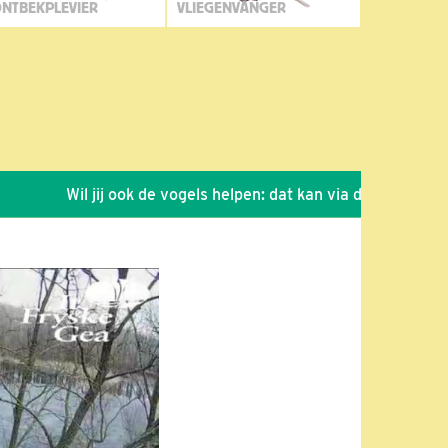
NTBEKPLEVIER
VLIEGENVANGER
Wil jij ook de vogels helpen: dat kan via de link!
*
Seiz