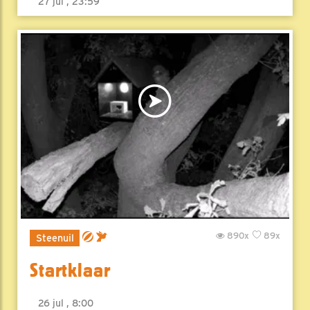
27 jul , 23:59
890x
89x
Steenuil
Startklaar
26 jul , 8:00