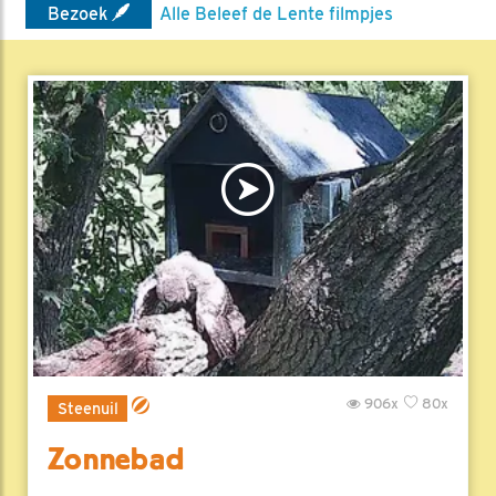
Bezoek
Alle Beleef de Lente filmpjes
906x
80x
Steenuil
Zonnebad