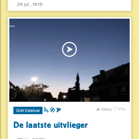
29 jul , 19:15
1062x
77x
Gierzwaluw
De laatste uitvlieger