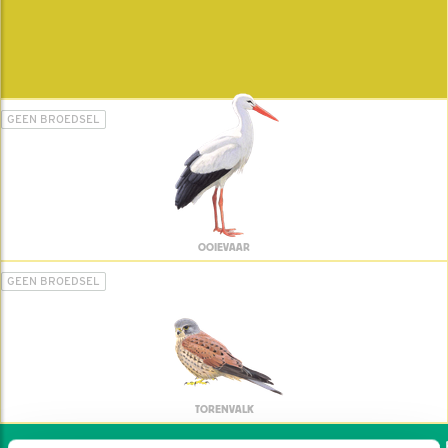
GEEN BROEDSEL
OOIEVAAR
GEEN BROEDSEL
TORENVALK
Wil jij ook de vogels h