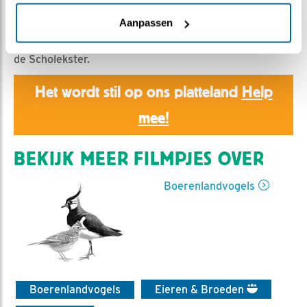
Romke Visser | Geplaatst op 12 mei 2023, 20:05 |
Vind ik leuk
|
Bewaar dit filmpje
|
302x
Aanpassen
In de vroege morgen een grote drukte van belang rond
de Scholekster.
Het wordt stil op ons platteland
Help
mee!
BEKIJK MEER FILMPJES OVER
Boerenlandvogels
Boerenlandvogels
Eieren & Broeden