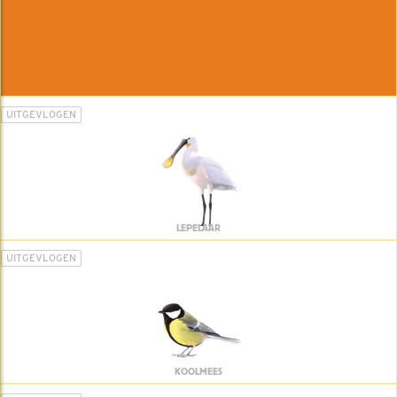
UITGEVLOGEN
LEPELAAR
UITGEVLOGEN
KOOLMEES