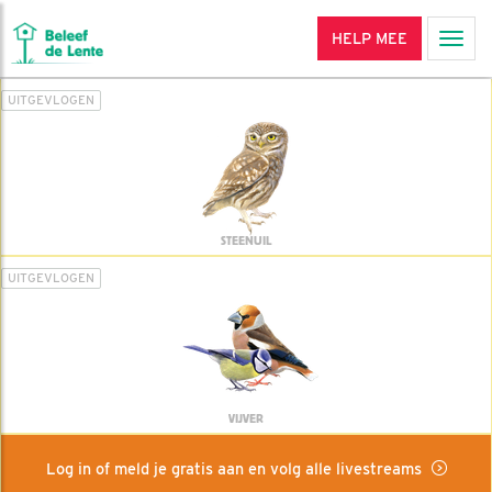
HELP MEE
Men
UITGEVLOGEN
STEENUIL
UITGEVLOGEN
VIJVER
Log in of meld je gratis aan en volg alle livestreams