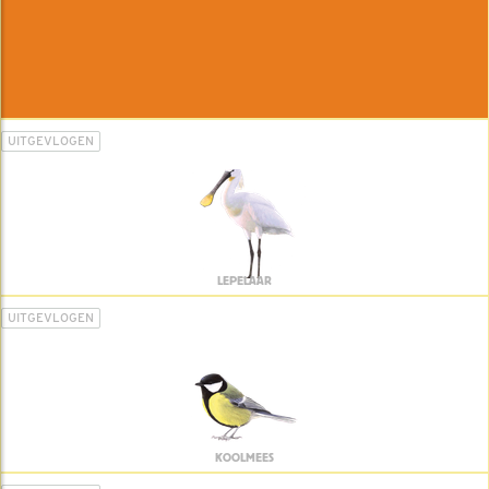
UITGEVLOGEN
LEPELAAR
UITGEVLOGEN
KOOLMEES