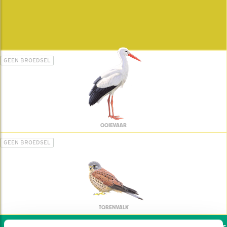
GEEN BROEDSEL
OOIEVAAR
GEEN BROEDSEL
TORENVALK
Wil jij ook de vogels h