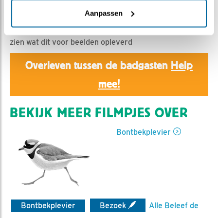
Christ | Geplaatst op 18 juni 2026, 23:55 |
Vind ik
leuk
|
Bewaar dit filmpje
|
84x
Aanpassen
We gaan het eens van een andere kant bekijken, eens
zien wat dit voor beelden opleverd
Overleven tussen de badgasten
Help
mee!
BEKIJK MEER FILMPJES OVER
Bontbekplevier
Bontbekplevier
Bezoek
Alle Beleef de