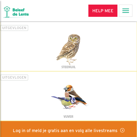
HELP MEE
Men
UITGEVLOGEN
STEENUIL
UITGEVLOGEN
VIJVER
Log in of meld je gratis aan en volg alle livestreams