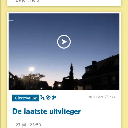
29 jul , 19:15
1056x
77x
Gierzwaluw
De laatste uitvlieger
27 jul , 23:59