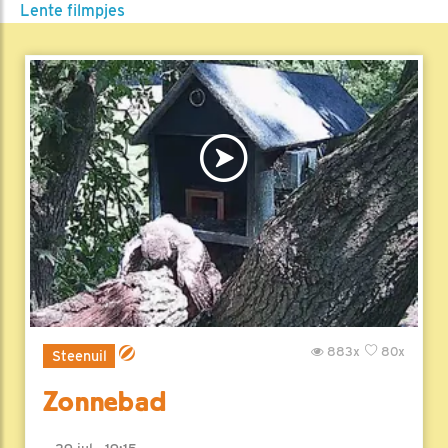
Lente filmpjes
883x
80x
Steenuil
Zonnebad