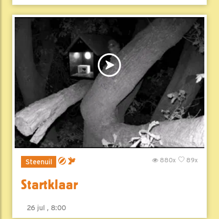
880x
89x
Steenuil
Startklaar
26 jul , 8:00