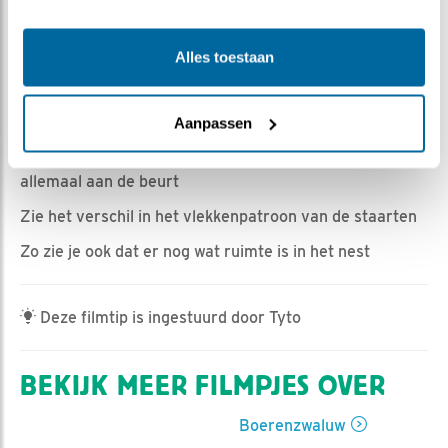
Marijke Heijne | Geplaatst op 10 juli 2025, 15:42 |
Vind ik leuk
|
Bewaar dit filmpje
|
240x
Alles toestaan
Nachtelijke bezoeker
Vleugeloefeningen om straks direct te kunnen vliegen.
Aanpassen
Als de één klaar is dan kruipt die achter zijn brusjes en
kan de volgende zijn oefeningen doen, zo komen ze
allemaal aan de beurt
Zie het verschil in het vlekkenpatroon van de staarten
Zo zie je ook dat er nog wat ruimte is in het nest
Deze filmtip is ingestuurd door Tyto
BEKIJK MEER FILMPJES OVER
Boerenzwaluw