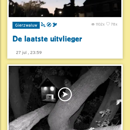
1102x
78x
Gierzwaluw
De laatste uitvlieger
27 jul , 23:59