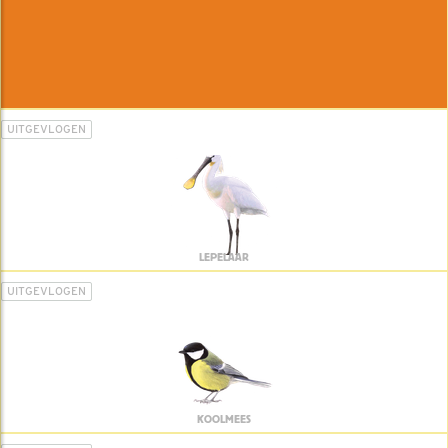
UITGEVLOGEN
LEPELAAR
UITGEVLOGEN
KOOLMEES