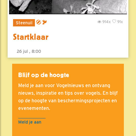
914x
91x
Steenuil
Startklaar
26 jul , 8:00
Blijf op de hoogte
Meld je aan voor Vogelnieuws en ontvang
nieuws, inspiratie en tips over vogels. En blijf
op de hoogte van beschermingsprojecten en
evenementen.
Meld je aan