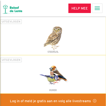
HELP MEE
Men
UITGEVLOGEN
STEENUIL
UITGEVLOGEN
VIJVER
Log in of meld je gratis aan en volg alle livestreams