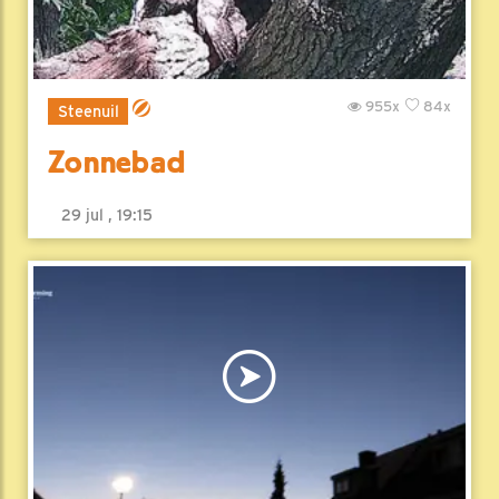
955x
84x
Steenuil
Zonnebad
29 jul , 19:15