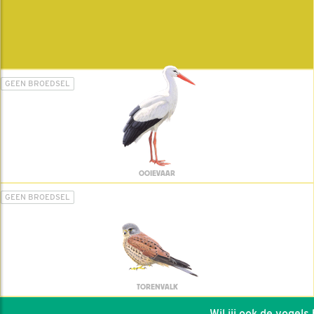
GEEN BROEDSEL
OOIEVAAR
GEEN BROEDSEL
TORENVALK
Wil jij ook de vogels he