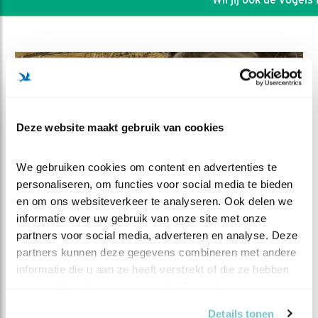
Deze website maakt gebruik van cookies
We gebruiken cookies om content en advertenties te 
personaliseren, om functies voor social media te bieden 
en om ons websiteverkeer te analyseren. Ook delen we 
informatie over uw gebruik van onze site met onze 
partners voor social media, adverteren en analyse. Deze 
DEEL DIT FILMPJE
partners kunnen deze gegevens combineren met andere 
informatie die u aan ze heeft verstrekt of die ze hebben 
Om de beurt oefenen
verzameld op basis van uw gebruik van hun services.
Details tonen