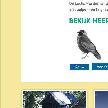
De kuuks worden lang
vleugelpennen te groe
BEKIJK MEER
Kauw
Voede