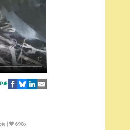
MPJE
pje
|
698x