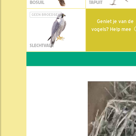
BOSUIL
TAPUIT
GEEN BROEDSEL
Geniet je van de
vogels? Help mee
SLECHTVALK