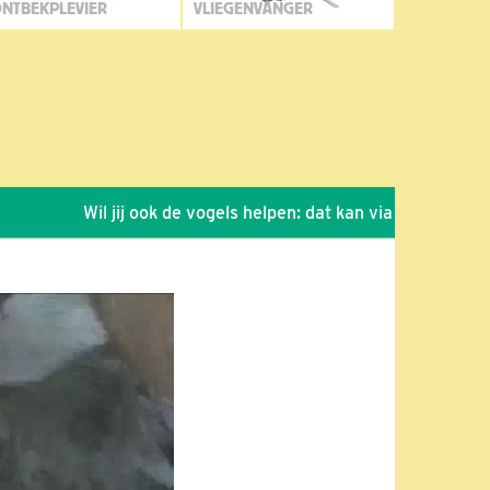
NTBEKPLEVIER
VLIEGENVANGER
Wil jij ook de vogels helpen: dat kan via de link!
*
Se