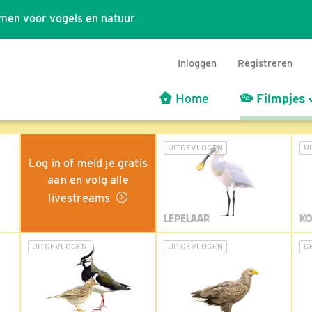
men voor vogels en natuur
Inloggen
Registreren
Home
Filmpjes
UITGEVLOGEN
U
Log in of meld je gratis
aan en volg alle
livestreams
LEPELAAR
KO
UITGEVLOGEN
UITGEVLOGEN
G