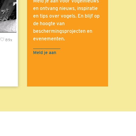
Meld je aan voor Vogelnieuws
en ontvang nieuws, inspiratie
en tips over vogels. En blijf op
de hoogte van
beschermingsprojecten en
evenementen.
89x
Meld je aan