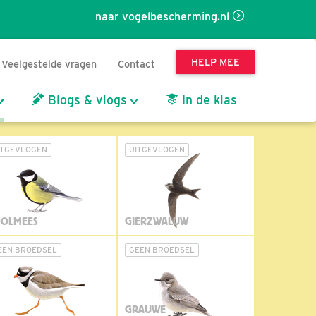
naar vogelbescherming.nl
HELP MEE
Veelgestelde vragen
Contact
Blogs & vlogs
In de klas
ITGEVLOGEN
UITGEVLOGEN
OLMEES
GIERZWALUW
EEN BROEDSEL
GEEN BROEDSEL
GRAUWE