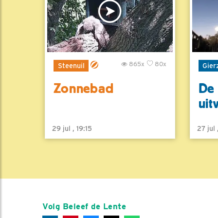
865x
80x
Steenuil
Gier
Zonnebad
De 
uit
29 jul , 19:15
27 jul
Volg Beleef de Lente