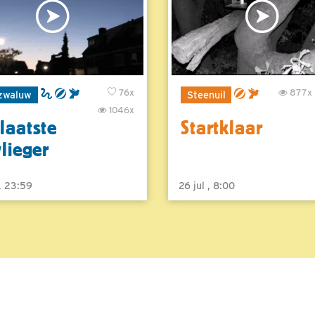
76x
877x
zwaluw
Steenuil
1046x
laatste
Startklaar
vlieger
 , 23:59
26 jul , 8:00