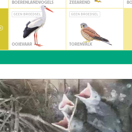
BOERENLANDVOGELS
ZEEAREND
BO
GEEN BROEDSEL
GEEN BROEDSEL
OOIEVAAR
TORENVALK