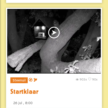
903x
90x
Steenuil
Startklaar
26 jul , 8:00