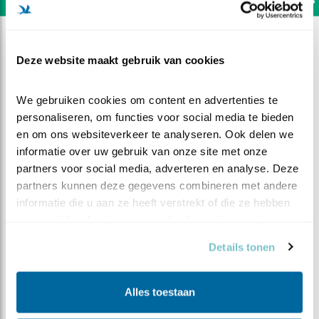
Deze website maakt gebruik van cookies
We gebruiken cookies om content en advertenties te 
personaliseren, om functies voor social media te bieden 
en om ons websiteverkeer te analyseren. Ook delen we 
informatie over uw gebruik van onze site met onze 
partners voor social media, adverteren en analyse. Deze 
partners kunnen deze gegevens combineren met andere 
informatie die u aan ze heeft verstrekt of die ze hebben 
verzameld op basis van uw gebruik van hun services.
DEEL DIT FILMPJE
Details tonen
Oei, ik groei - Deel 1
Alles toestaan