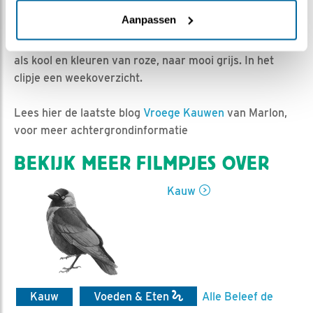
Nina de Rooij | Geplaatst op 17 mei 2021, 13:45 |
Vind
ik leuk
|
Bewaar dit filmpje
|
671x
Aanpassen
Alle vier de kuikens zijn nu één week oud. Ze groeien
als kool en kleuren van roze, naar mooi grijs. In het
clipje een weekoverzicht.
Lees hier de laatste blog
Vroege Kauwen
van Marlon,
voor meer achtergrondinformatie
BEKIJK MEER FILMPJES OVER
Kauw
Kauw
Voeden & Eten
Alle Beleef de