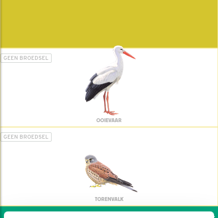
GEEN BROEDSEL
OOIEVAAR
GEEN BROEDSEL
TORENVALK
Wil jij ook de vogels h