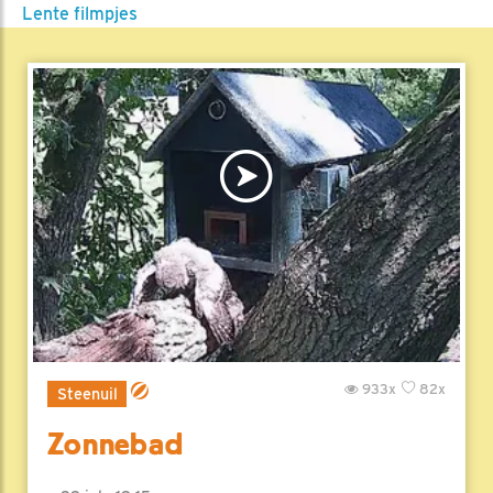
Lente filmpjes
933x
82x
Steenuil
Zonnebad