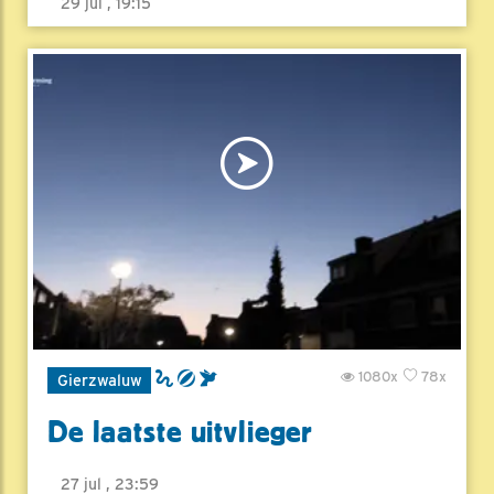
29 jul , 19:15
1080x
78x
Gierzwaluw
De laatste uitvlieger
27 jul , 23:59