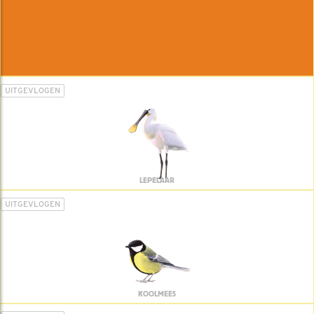
UITGEVLOGEN
LEPELAAR
UITGEVLOGEN
KOOLMEES