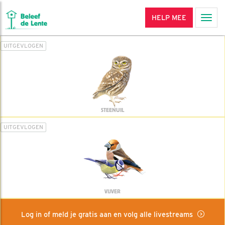
HELP MEE
Men
UITGEVLOGEN
STEENUIL
UITGEVLOGEN
VIJVER
Log in of meld je gratis aan en volg alle livestreams