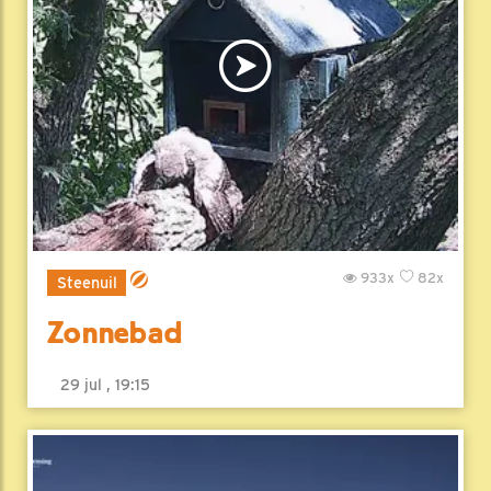
933x
82x
Steenuil
Zonnebad
29 jul , 19:15