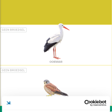
GEEN BROEDSEL
OOIEVAAR
GEEN BROEDSEL
TORENVALK
Wil jij ook de vogels hel