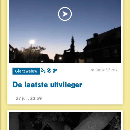
1081x
78x
Gierzwaluw
De laatste uitvlieger
27 jul , 23:59