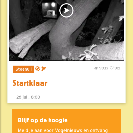
903x
91x
Steenuil
Startklaar
26 jul , 8:00
Blijf op de hoogte
Meld je aan voor Vogelnieuws en ontvang