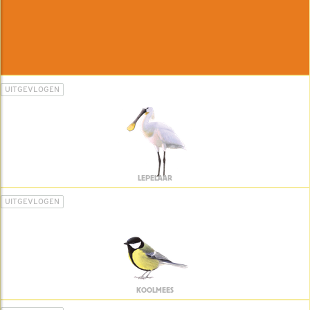
UITGEVLOGEN
LEPELAAR
UITGEVLOGEN
KOOLMEES