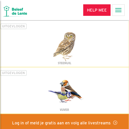
HELP MEE
Men
UITGEVLOGEN
STEENUIL
UITGEVLOGEN
VIJVER
Log in of meld je gratis aan en volg alle livestreams