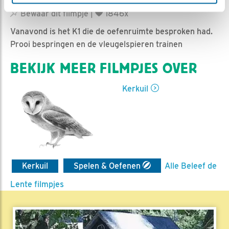
Nella | Geplaatst op 6 juli 2017, 19:03 |
Vind ik leuk
|
Bewaar dit filmpje
|
1846x
Vanavond is het K1 die de oefenruimte besproken had.
Prooi bespringen en de vleugelspieren trainen
BEKIJK MEER FILMPJES OVER
Kerkuil
Kerkuil
Spelen & Oefenen
Alle Beleef de
Lente filmpjes