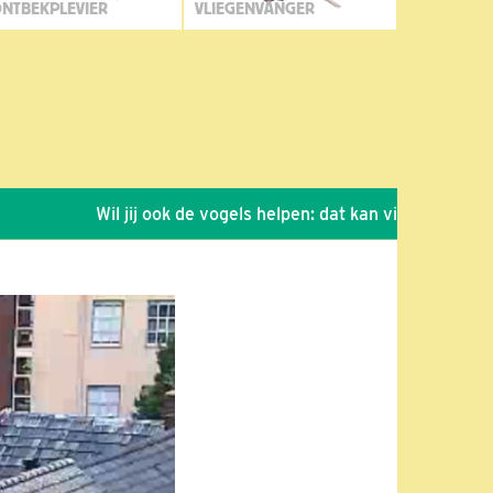
NTBEKPLEVIER
VLIEGENVANGER
Wil jij ook de vogels helpen: dat kan via de link!
*
S