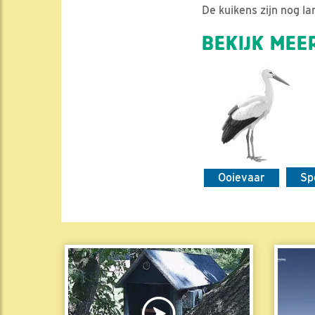
De kuikens zijn nog la
BEKIJK MEER
Ooievaar
Sp