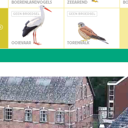
BOERENLANDVOGELS
ZEEAREND
BO
GEEN BROEDSEL
GEEN BROEDSEL
OOIEVAAR
TORENVALK