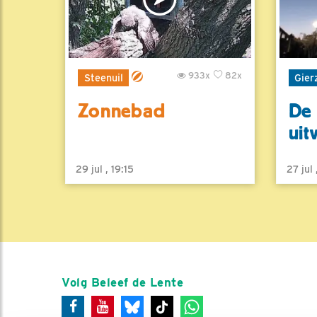
933x
82x
Steenuil
Gier
Zonnebad
De 
uit
29 jul , 19:15
27 jul
Volg Beleef de Lente