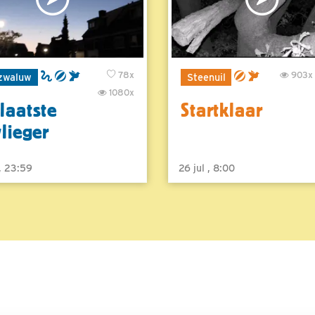
78x
903x
zwaluw
Steenuil
1080x
laatste
Startklaar
vlieger
 , 23:59
26 jul , 8:00