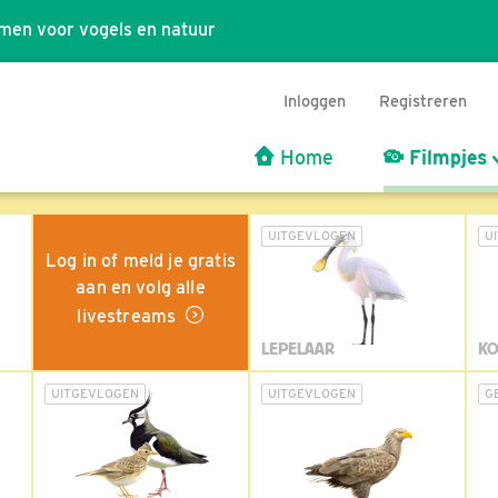
men voor vogels en natuur
Inloggen
Registreren
Home
Filmpjes
UITGEVLOGEN
U
Log in of meld je gratis
aan en volg alle
livestreams
LEPELAAR
KO
UITGEVLOGEN
UITGEVLOGEN
G