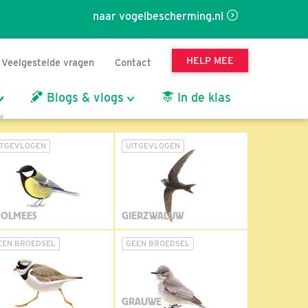
naar vogelbescherming.nl
HELP MEE
Veelgestelde vragen
Contact
Blogs & vlogs
In de klas
ITGEVLOGEN
UITGEVLOGEN
OLMEES
GIERZWALUW
EEN BROEDSEL
GEEN BROEDSEL
GRAUWE