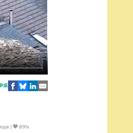
MPJE
lmpje
|
891x