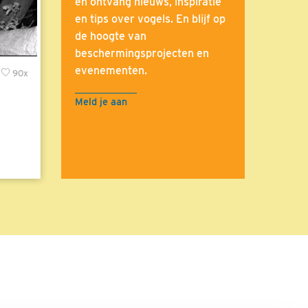
en ontvang nieuws, inspiratie
en tips over vogels. En blijf op
de hoogte van
beschermingsprojecten en
evenementen.
90x
Meld je aan