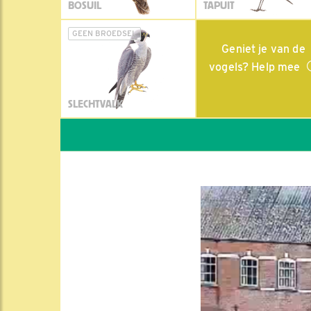
BOSUIL
TAPUIT
GEEN BROEDSEL
Geniet je van de
vogels? Help mee
SLECHTVALK