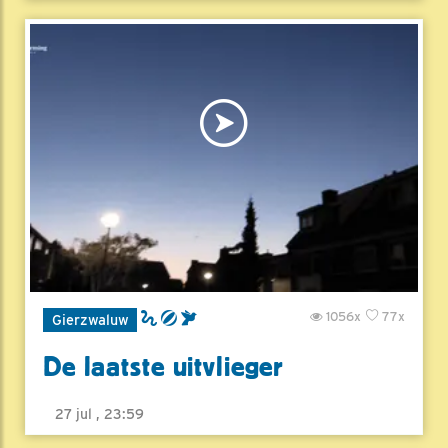
1056x
77x
Gierzwaluw
De laatste uitvlieger
27 jul , 23:59