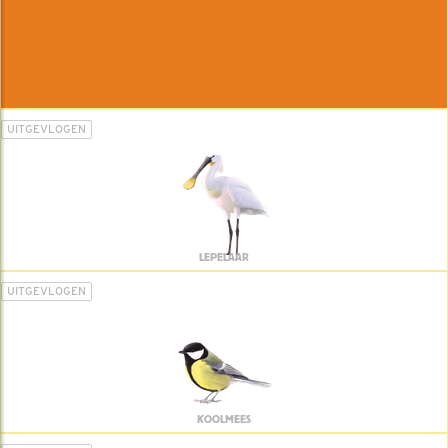
UITGEVLOGEN
LEPELAAR
UITGEVLOGEN
KOOLMEES