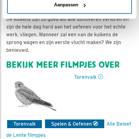
Lisa | Geplaatst op 16 juni 2021, 21:20 |
Vind ik leuk
|
Aanpassen
Bewaar dit filmpje
|
686x
De kuikens zijn zo goed als alle donsveren verloren en
zijn de hele dag hard aan het oefenen voor het echte
werk, vliegen. Wanneer zal een van de kuikens de
sprong wagen en zijn eerste vlucht maken? We zijn
benieuwd.
BEKIJK MEER FILMPJES OVER
Torenvalk
Torenvalk
Spelen & Oefenen
Alle Beleef
de Lente filmpjes