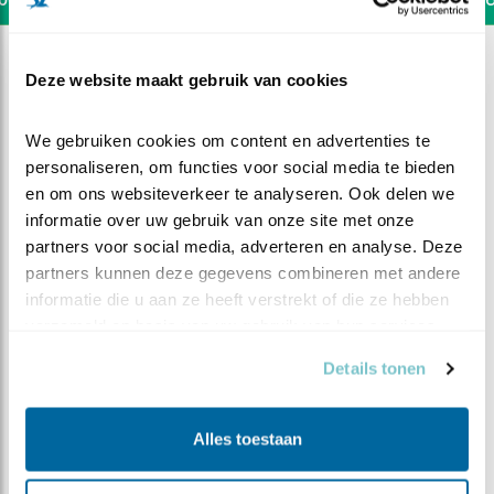
Deze website maakt gebruik van cookies
We gebruiken cookies om content en advertenties te 
personaliseren, om functies voor social media te bieden 
en om ons websiteverkeer te analyseren. Ook delen we 
informatie over uw gebruik van onze site met onze 
partners voor social media, adverteren en analyse. Deze 
partners kunnen deze gegevens combineren met andere 
informatie die u aan ze heeft verstrekt of die ze hebben 
verzameld op basis van uw gebruik van hun services.
Details tonen
DEEL DIT FILMPJE
Oefenen, oefenen, oefenen..
Alles toestaan