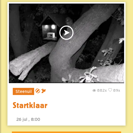
882x
89x
Steenuil
Startklaar
26 jul , 8:00