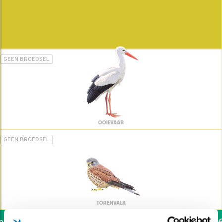
GEEN BROEDSEL
OOIEVAAR
GEEN BROEDSEL
TORENVALK
ook de vogels helpen: dat kan via de link!
*
Seizoen 2026 v