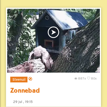
887x
80x
Steenuil
Zonnebad
29 jul , 19:15