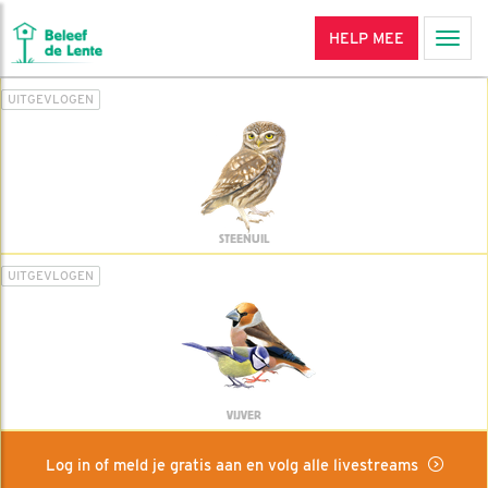
HELP MEE
Men
UITGEVLOGEN
STEENUIL
UITGEVLOGEN
VIJVER
Log in of meld je gratis aan en volg alle livestreams