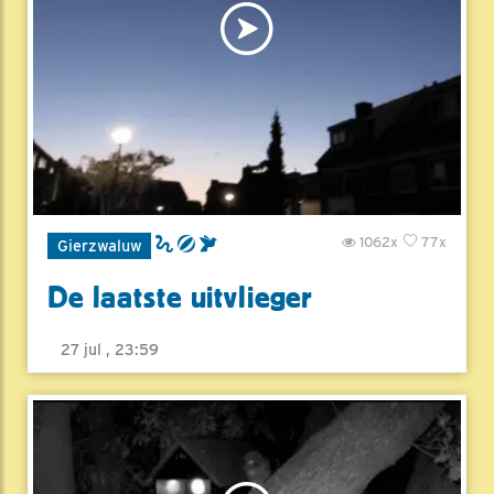
1062x
77x
Gierzwaluw
De laatste uitvlieger
27 jul , 23:59