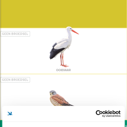
GEEN BROEDSEL
OOIEVAAR
GEEN BROEDSEL
TORENVALK
Wil jij ook de vogels he