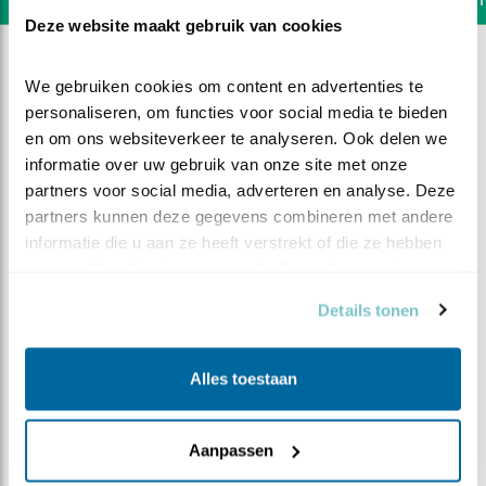
Deze website maakt gebruik van cookies
We gebruiken cookies om content en advertenties te 
personaliseren, om functies voor social media te bieden 
en om ons websiteverkeer te analyseren. Ook delen we 
informatie over uw gebruik van onze site met onze 
partners voor social media, adverteren en analyse. Deze 
partners kunnen deze gegevens combineren met andere 
informatie die u aan ze heeft verstrekt of die ze hebben 
verzameld op basis van uw gebruik van hun services.
Details tonen
DEEL DIT FILMPJE
Alles toestaan
Oefenen, oefenen en nog
Aanpassen
eens oefenen