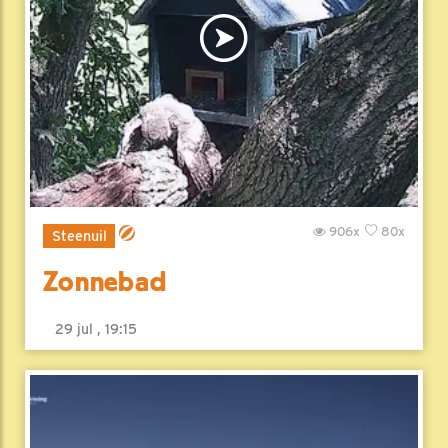
906x
80x
Steenuil
Zonnebad
29 jul , 19:15