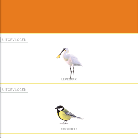
UITGEVLOGEN
LEPELAAR
UITGEVLOGEN
KOOLMEES