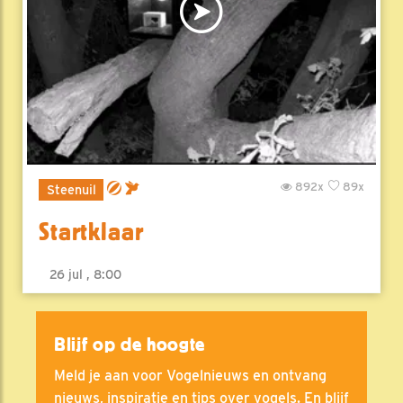
892x
89x
Steenuil
Startklaar
26 jul , 8:00
Blijf op de hoogte
Meld je aan voor Vogelnieuws en ontvang
nieuws, inspiratie en tips over vogels. En blijf