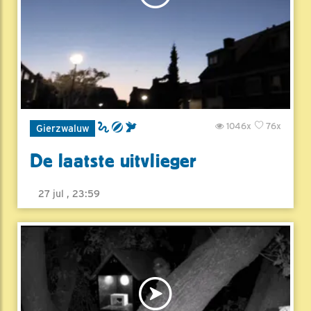
1046x
76x
Gierzwaluw
De laatste uitvlieger
27 jul , 23:59