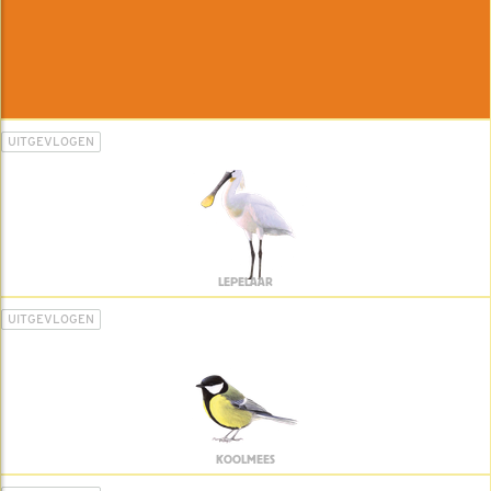
UITGEVLOGEN
LEPELAAR
UITGEVLOGEN
KOOLMEES