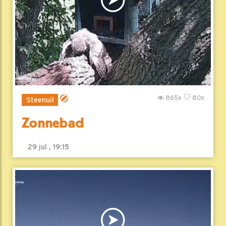
865x
80x
Steenuil
Zonnebad
29 jul , 19:15