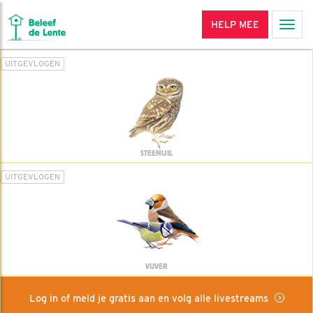
HELP MEE
Men
UITGEVLOGEN
STEENUIL
UITGEVLOGEN
VIJVER
Log in of meld je gratis aan en volg alle livestreams