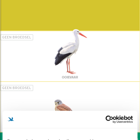
GEEN BROEDSEL
OOIEVAAR
GEEN BROEDSEL
TORENVALK
Wil jij ook de vogels h