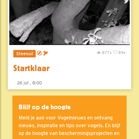
877x
89x
Steenuil
Startklaar
26 jul , 8:00
Blijf op de hoogte
Meld je aan voor Vogelnieuws en ontvang
nieuws, inspiratie en tips over vogels. En blijf
op de hoogte van beschermingsprojecten en