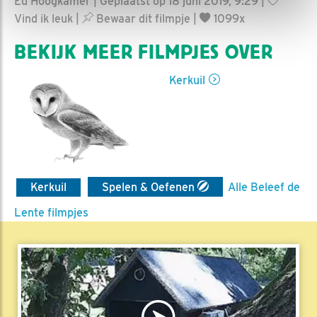
Ed Hoogkamer | Geplaatst op 18 juni 2019, 9:29 |
Vind ik leuk
|
Bewaar dit filmpje
|
1099x
BEKIJK MEER FILMPJES OVER
Kerkuil
Kerkuil
Spelen & Oefenen
Alle Beleef de
Lente filmpjes