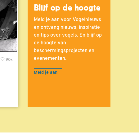
Blijf op de hoogte
Meld je aan voor Vogelnieuws
en ontvang nieuws, inspiratie
en tips over vogels. En blijf op
de hoogte van
beschermingsprojecten en
evenementen.
90x
Meld je aan