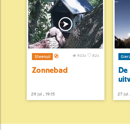
933x
82x
Steenuil
Gier
Zonnebad
De 
uit
29 jul , 19:15
27 jul