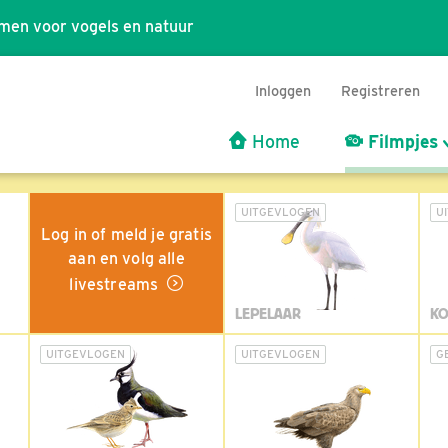
men voor vogels en natuur
Inloggen
Registreren
Home
Filmpjes
UITGEVLOGEN
U
Log in of meld je gratis
aan en volg alle
livestreams
LEPELAAR
KO
UITGEVLOGEN
UITGEVLOGEN
G