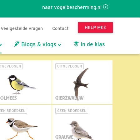
naar vogelbescherming.nl
HELP MEE
Veelgestelde vragen
Contact
Blogs & vlogs
In de klas
ITGEVLOGEN
UITGEVLOGEN
OLMEES
GIERZWALUW
EEN BROEDSEL
GEEN BROEDSEL
GRAUWE