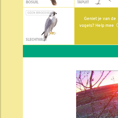
BOSUIL
TAPUIT
GEEN BROEDSEL
Geniet je van de
vogels? Help mee
SLECHTVALK