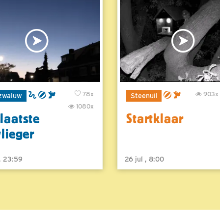
78x
903x
zwaluw
Steenuil
1080x
laatste
Startklaar
vlieger
 , 23:59
26 jul , 8:00