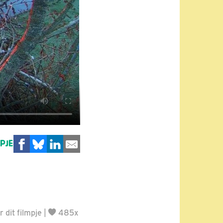
MPJE
 dit filmpje
|
485x