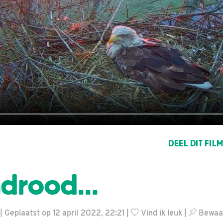
DEEL DIT FIL
drood...
Geplaatst op 12 april 2022, 22:21 |
Vind ik leuk
|
Bewaar