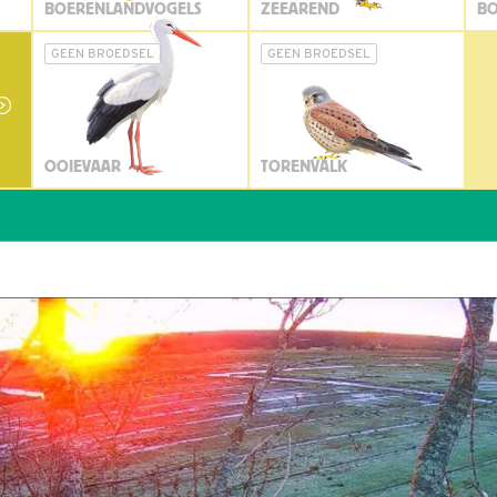
BOERENLANDVOGELS
ZEEAREND
BO
GEEN BROEDSEL
GEEN BROEDSEL
OOIEVAAR
TORENVALK