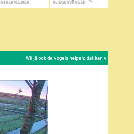
NTBEKPLEVIER
VLIEGENVANGER
Wil jij ook de vogels helpen: dat kan via de link!
*
S