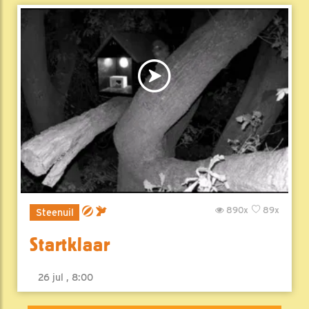
890x
89x
Steenuil
Startklaar
26 jul , 8:00