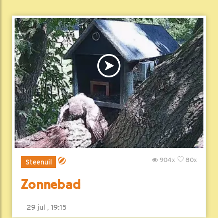
904x
80x
Steenuil
Zonnebad
29 jul , 19:15