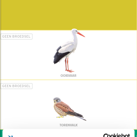
GEEN BROEDSEL
OOIEVAAR
GEEN BROEDSEL
TORENVALK
Wil jij ook de vogels h