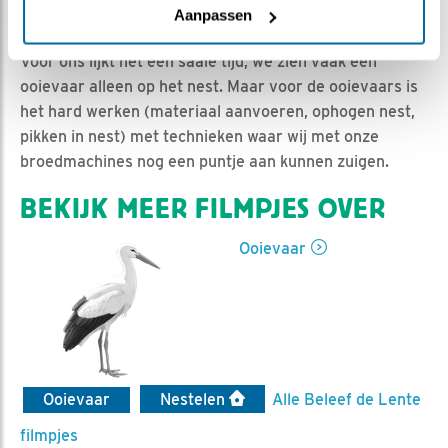
Jan-Willem BDL | Geplaatst op 4 mei 2024, 8:58 |
Aanpassen
Vind ik leuk
|
Bewaar dit filmpje
|
320x
Voor ons lijkt het een saaie tijd, we zien vaak één
ooievaar alleen op het nest. Maar voor de ooievaars is
het hard werken (materiaal aanvoeren, ophogen nest,
pikken in nest) met technieken waar wij met onze
broedmachines nog een puntje aan kunnen zuigen.
BEKIJK MEER FILMPJES OVER
Ooievaar
Ooievaar
Nestelen
Alle Beleef de Lente
filmpjes