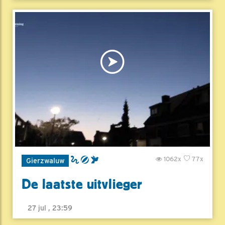
1062x
77x
Gierzwaluw
De laatste uitvlieger
27 jul , 23:59