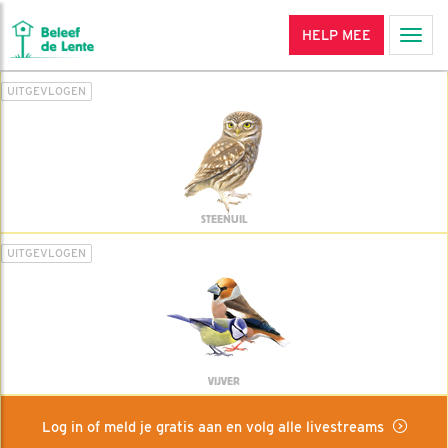
HELP MEE
Men
UITGEVLOGEN
STEENUIL
UITGEVLOGEN
VIJVER
Log in of meld je gratis aan en volg alle livestreams