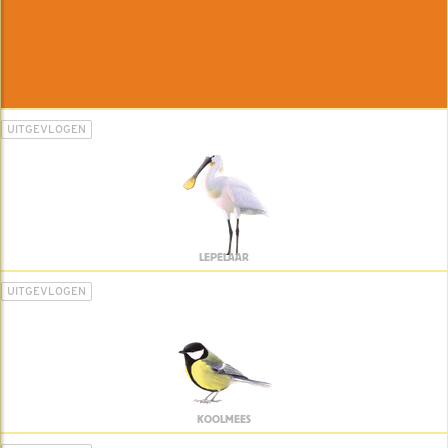
UITGEVLOGEN
LEPELAAR
UITGEVLOGEN
KOOLMEES