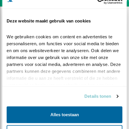
Deze website maakt gebruik van cookies
We gebruiken cookies om content en advertenties te 
personaliseren, om functies voor social media te bieden 
en om ons websiteverkeer te analyseren. Ook delen we 
informatie over uw gebruik van onze site met onze 
partners voor social media, adverteren en analyse. Deze 
partners kunnen deze gegevens combineren met andere 
informatie die u aan ze heeft verstrekt of die ze hebben 
verzameld op basis van uw gebruik van hun services.
Details tonen
DEEL DIT FILMPJE
Noodzakelijk onderhoud
Alles toestaan