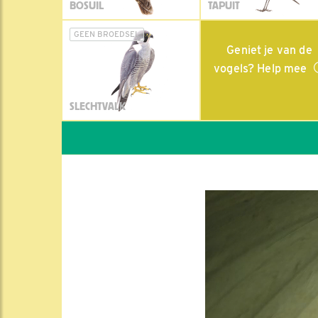
BOSUIL
TAPUIT
GEEN BROEDSEL
Geniet je van de
vogels? Help mee
SLECHTVALK