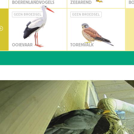
BOERENLANDVOGELS
ZEEAREND
BO
GEEN BROEDSEL
GEEN BROEDSEL
OOIEVAAR
TORENVALK