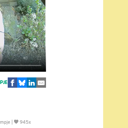
MPJE
lmpje
|
945x