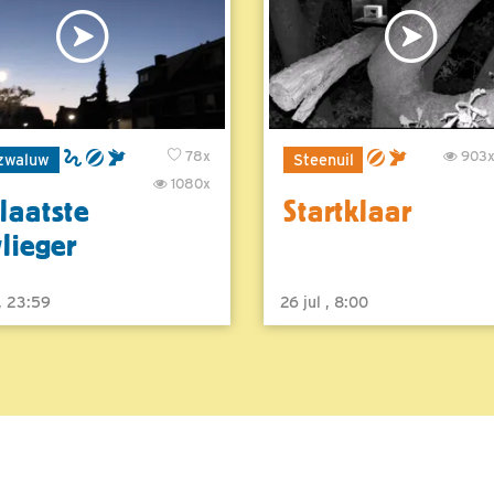
78x
903
zwaluw
Steenuil
1080x
laatste
Startklaar
vlieger
 , 23:59
26 jul , 8:00