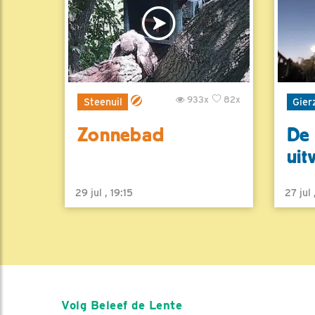
933x
82x
Steenuil
Gier
Zonnebad
De 
uit
29 jul , 19:15
27 jul
Volg Beleef de Lente