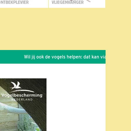
NTBEKPLEVIER
VLIEGENVANGER
Wil jij ook de vogels helpen: dat kan via de link!
*
Se