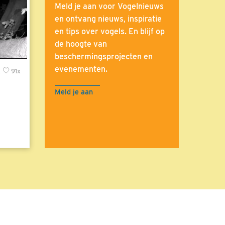
Meld je aan voor Vogelnieuws
en ontvang nieuws, inspiratie
en tips over vogels. En blijf op
de hoogte van
beschermingsprojecten en
evenementen.
x
91x
Meld je aan