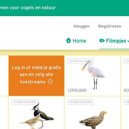
men voor vogels en natuur
Inloggen
Registreren
Home
Filmpjes
UITGEVLOGEN
U
Log in of meld je gratis
aan en volg alle
livestreams
LEPELAAR
KO
UITGEVLOGEN
UITGEVLOGEN
G