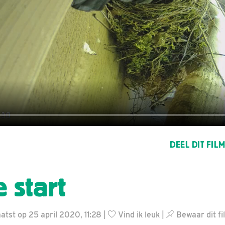
DEEL DIT FIL
 start
tst op 25 april 2020, 11:28 |
Vind ik leuk
|
Bewaar dit fi