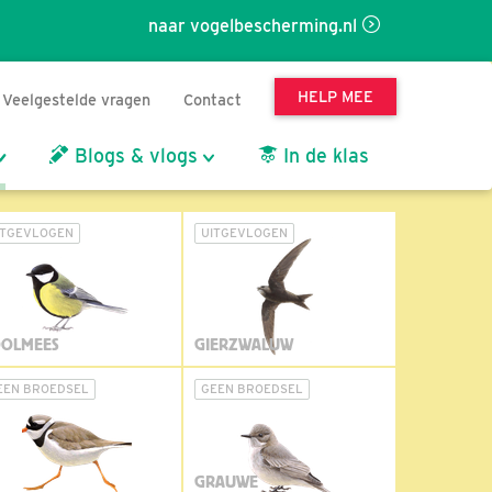
naar vogelbescherming.nl
HELP MEE
Veelgestelde vragen
Contact
Blogs & vlogs
In de klas
ITGEVLOGEN
UITGEVLOGEN
OLMEES
GIERZWALUW
EEN BROEDSEL
GEEN BROEDSEL
GRAUWE