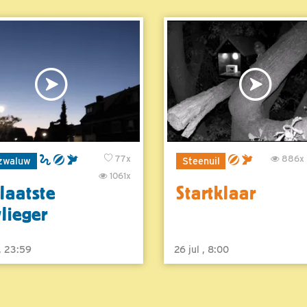
77x
886x
zwaluw
Steenuil
1061x
laatste
Startklaar
vlieger
 , 23:59
26 jul , 8:00