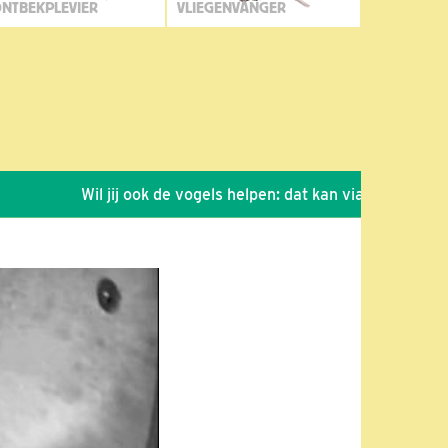
NTBEKPLEVIER
VLIEGENVANGER
Wil jij ook de vogels helpen: dat kan via de link!
*
S