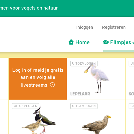
men voor vogels en natuur
Inloggen
Registreren
Home
Filmpjes
UITGEVLOGEN
U
Log in of meld je gratis
aan en volg alle
livestreams
LEPELAAR
KO
UITGEVLOGEN
UITGEVLOGEN
G