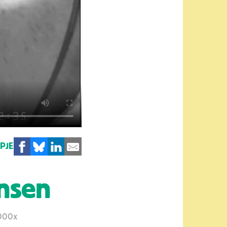
MPJE
nsen
000x