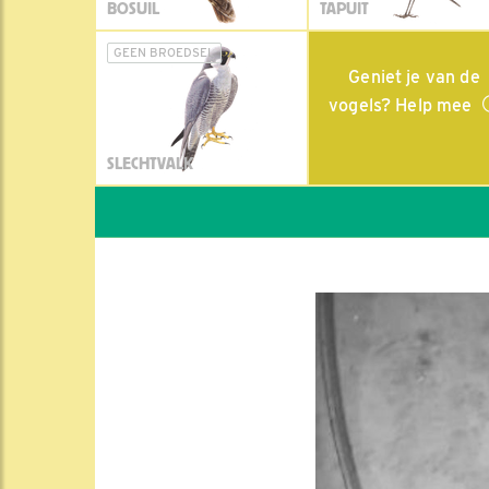
BOSUIL
TAPUIT
GEEN BROEDSEL
Geniet je van de
vogels? Help mee
SLECHTVALK