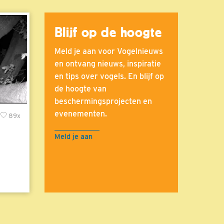
Blijf op de hoogte
Meld je aan voor Vogelnieuws
en ontvang nieuws, inspiratie
en tips over vogels. En blijf op
de hoogte van
beschermingsprojecten en
evenementen.
89x
Meld je aan