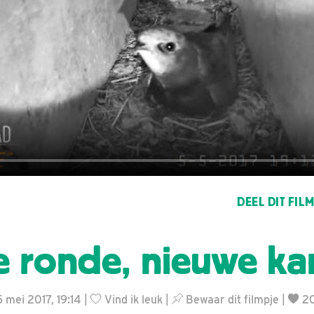
DEEL DIT FIL
 ronde, nieuwe ka
5 mei 2017, 19:14 |
Vind ik leuk
|
Bewaar dit filmpje
|
2