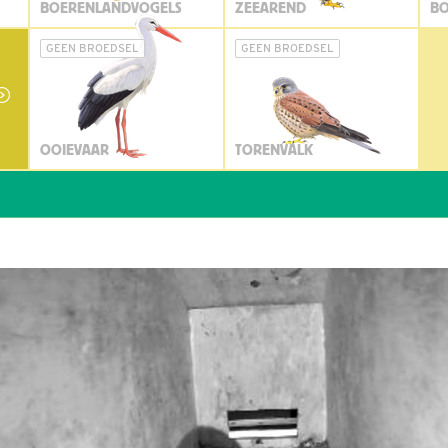
BOERENLANDVOGELS
ZEEAREND
BO
GEEN BROEDSEL
GEEN BROEDSEL
OOIEVAAR
TORENVALK