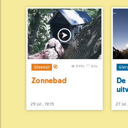
899x
80x
Steenuil
Gier
Zonnebad
De 
uit
29 jul , 19:15
27 jul