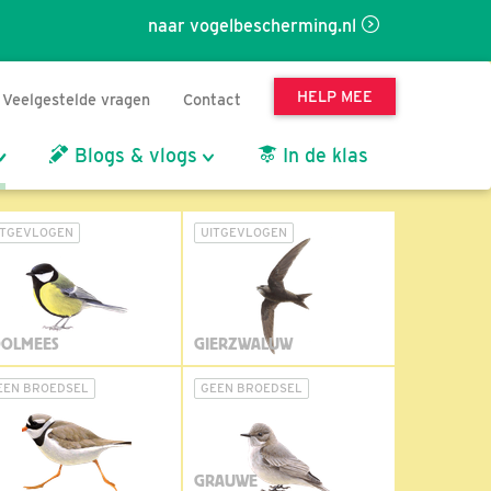
naar vogelbescherming.nl
HELP MEE
Veelgestelde vragen
Contact
Blogs & vlogs
In de klas
ITGEVLOGEN
UITGEVLOGEN
OLMEES
GIERZWALUW
EEN BROEDSEL
GEEN BROEDSEL
GRAUWE