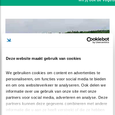
Deze website maakt gebruik van cookies
We gebruiken cookies om content en advertenties te 
personaliseren, om functies voor social media te bieden 
en om ons websiteverkeer te analyseren. Ook delen we 
DEEL DIT FILMPJE
informatie over uw gebruik van onze site met onze 
partners voor social media, adverteren en analyse. Deze 
Nieuw: De Lepelaar!
partners kunnen deze gegevens combineren met andere 
informatie die u aan ze heeft verstrekt of die ze hebben 