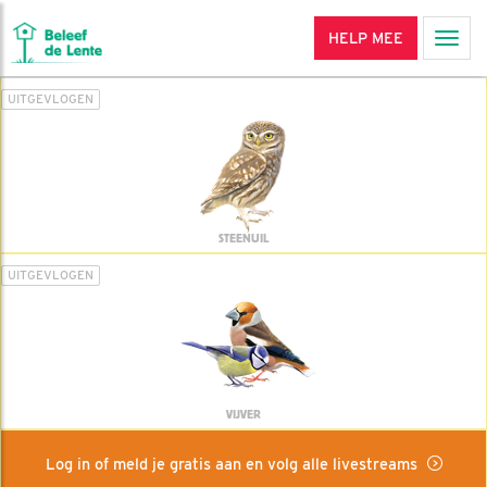
HELP MEE
Men
UITGEVLOGEN
STEENUIL
UITGEVLOGEN
VIJVER
Log in of meld je gratis aan en volg alle livestreams