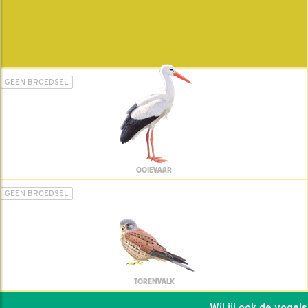
GEEN BROEDSEL
OOIEVAAR
GEEN BROEDSEL
TORENVALK
Wil jij ook de vogels h