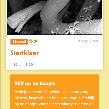
919x
92x
Steenuil
Startklaar
26 jul , 8:00
Blijf op de hoogte
Meld je aan voor Vogelnieuws en ontvang
nieuws, inspiratie en tips over vogels. En blijf
op de hoogte van beschermingsprojecten en