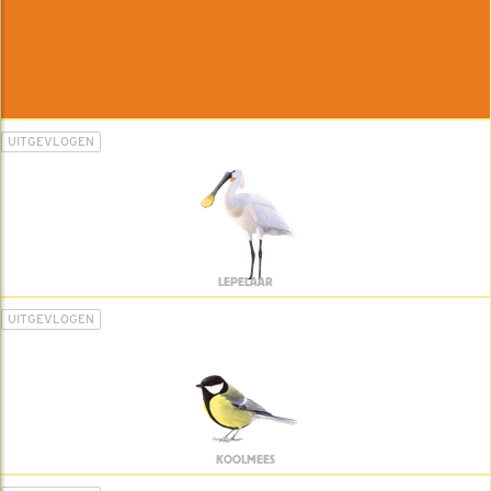
UITGEVLOGEN
LEPELAAR
UITGEVLOGEN
KOOLMEES