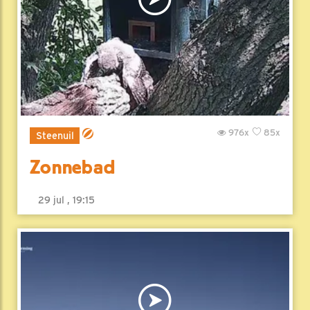
976x
85x
Steenuil
Zonnebad
29 jul , 19:15