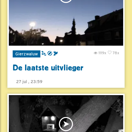
1119x
78x
Gierzwaluw
De laatste uitvlieger
27 jul , 23:59