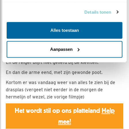
Romke Visser | Geplaatst op 9 juli 2022, 19:30 |
Vind
verzameld op basis van uw gebruik van hun services.
ik leuk
|
Bewaar dit filmpje
|
472x
Details tonen
En daar was vanmorgen weer een vogelsoort die we
hier nog niet hebben gezien en ook best wel bijzonder
Alles toestaan
zo op een drasplas: De Lepelaar.
Verder veel (kok)meeuwen en spreeuwen.
Aanpassen
De boerenzwaluw scherend over het water.
En de reiger blijft niet geliefd bij de kieviten.
En dan die arme eend, met zijn gewonde poot.
Kortom er was vandaag weer van alles te zien bij de
drasplas (vergeet niet eerder in de morgen de
hermelijn of wezel, zie vorige filmpje)
Het wordt stil op ons platteland
Help
mee!