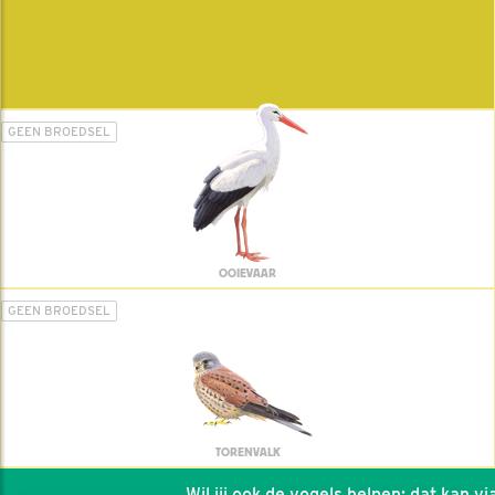
GEEN BROEDSEL
OOIEVAAR
GEEN BROEDSEL
TORENVALK
Wil jij ook de vogels helpen: dat kan via d