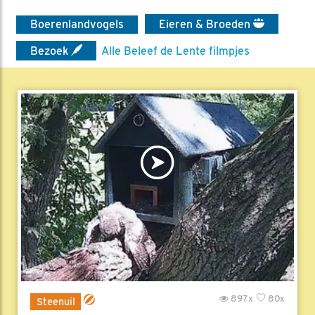
Boerenlandvogels
Eieren & Broeden
Bezoek
Alle Beleef de Lente filmpjes
897x
80x
Steenuil