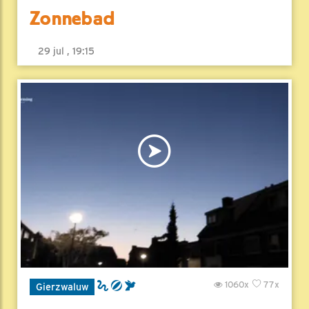
Zonnebad
29 jul , 19:15
1060x
77x
Gierzwaluw