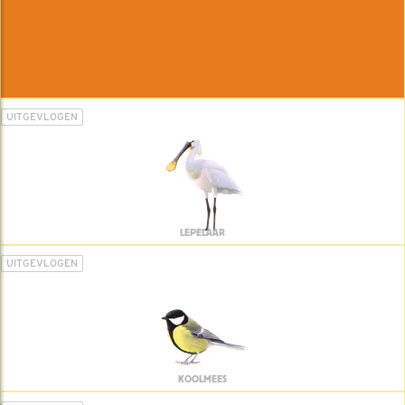
UITGEVLOGEN
LEPELAAR
UITGEVLOGEN
KOOLMEES