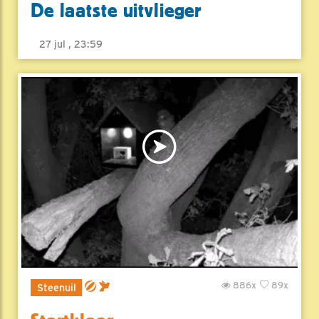
De laatste uitvlieger
27 jul , 23:59
886x
89x
Steenuil