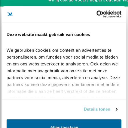
Deze website maakt gebruik van cookies
We gebruiken cookies om content en advertenties te 
personaliseren, om functies voor social media te bieden 
en om ons websiteverkeer te analyseren. Ook delen we 
informatie over uw gebruik van onze site met onze 
partners voor social media, adverteren en analyse. Deze 
partners kunnen deze gegevens combineren met andere 
informatie die u aan ze heeft verstrekt of die ze hebben 
DEEL DIT FILMPJE
verzameld op basis van uw gebruik van hun services.
Details tonen
Niet geduld
Alles toestaan