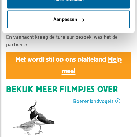
Romke Visser | Geplaatst op 4 mei 2026, 16:30 |
Vind ik leuk
|
Bewaar dit filmpje
|
151x
Gistermiddag voor het eerst duidelijk in beeld: De
Aanpassen
Oeverloper.
En vannacht kreeg de tureluur bezoek, was het de
partner of...
Het wordt stil op ons platteland
Help
mee!
BEKIJK MEER FILMPJES OVER
Boerenlandvogels