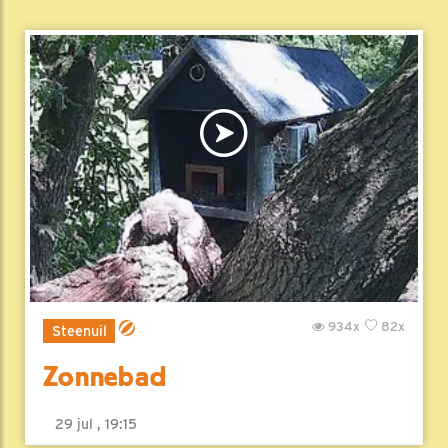
934x
82x
Steenuil
Zonnebad
29 jul , 19:15