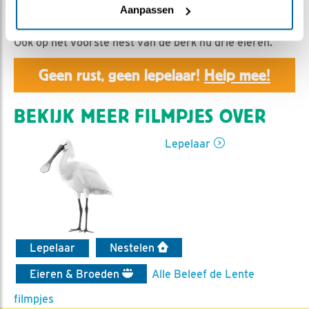
Jan BDL | Geplaatst op 26 maart 2019, 17:00 |
Vind
Aanpassen
ik leuk
|
Bewaar dit filmpje
|
1136x
Ook op het voorste nest van de berk nu drie eieren.
Geen rust, geen lepelaar!
Help mee!
BEKIJK MEER FILMPJES OVER
Lepelaar
Lepelaar
Nestelen
Eieren & Broeden
Alle Beleef de Lente
filmpjes