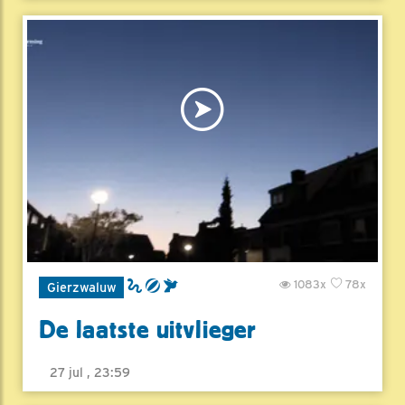
1083x
78x
Gierzwaluw
De laatste uitvlieger
27 jul , 23:59