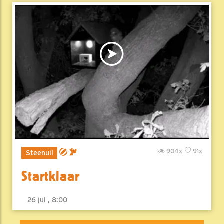
904x
91x
Steenuil
Startklaar
26 jul , 8:00