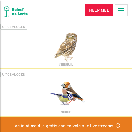
HELP MEE
Men
UITGEVLOGEN
STEENUIL
UITGEVLOGEN
VIJVER
Log in of meld je gratis aan en volg alle livestreams