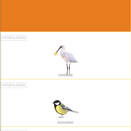
UITGEVLOGEN
LEPELAAR
UITGEVLOGEN
KOOLMEES