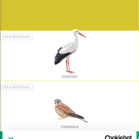
GEEN BROEDSEL
OOIEVAAR
GEEN BROEDSEL
TORENVALK
Wil jij ook de vogels he