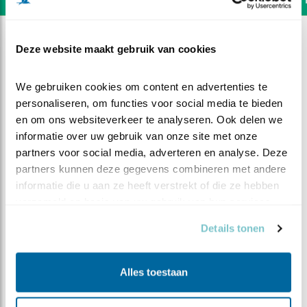
Deze website maakt gebruik van cookies
We gebruiken cookies om content en advertenties te 
personaliseren, om functies voor social media te bieden 
en om ons websiteverkeer te analyseren. Ook delen we 
informatie over uw gebruik van onze site met onze 
partners voor social media, adverteren en analyse. Deze 
partners kunnen deze gegevens combineren met andere 
informatie die u aan ze heeft verstrekt of die ze hebben 
verzameld op basis van uw gebruik van hun services.
Details tonen
DEEL DIT FILMPJE
Alles toestaan
Nesttakken en het derde ei