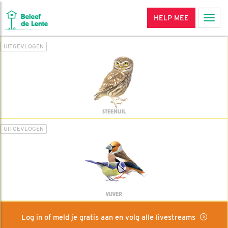
HELP MEE
Men
UITGEVLOGEN
STEENUIL
UITGEVLOGEN
VIJVER
Log in of meld je gratis aan en volg alle livestreams