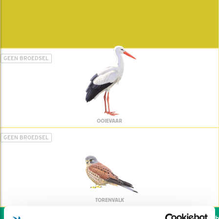
GEEN BROEDSEL
OOIEVAAR
GEEN BROEDSEL
TORENVALK
Wil jij ook de vogels he