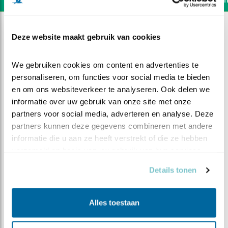
Deze website maakt gebruik van cookies
We gebruiken cookies om content en advertenties te 
personaliseren, om functies voor social media te bieden 
en om ons websiteverkeer te analyseren. Ook delen we 
informatie over uw gebruik van onze site met onze 
partners voor social media, adverteren en analyse. Deze 
partners kunnen deze gegevens combineren met andere 
informatie die u aan ze heeft verstrekt of die ze hebben 
verzameld op basis van uw gebruik van hun services.
Details tonen
DEEL DIT FILMPJE
Nest in aanbouw
Alles toestaan