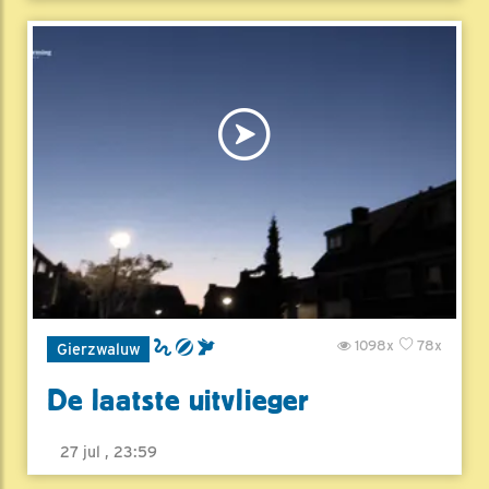
1098x
78x
Gierzwaluw
De laatste uitvlieger
27 jul , 23:59