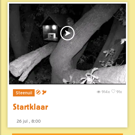
914x
91x
Steenuil
Startklaar
26 jul , 8:00