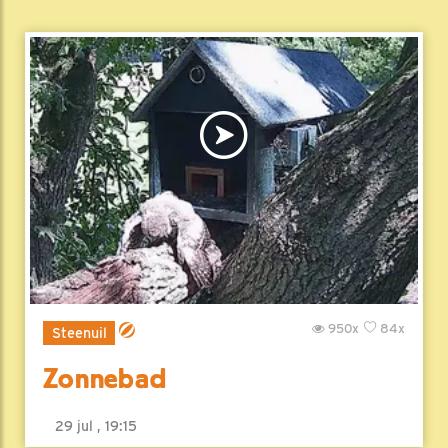
950x
84x
Steenuil
Zonnebad
29 jul , 19:15