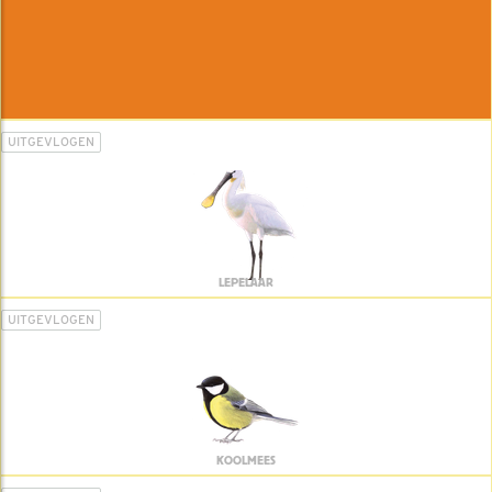
UITGEVLOGEN
LEPELAAR
UITGEVLOGEN
KOOLMEES