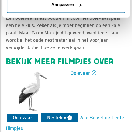
Jan-Willem BDL | Geplaatst op 25 februari 2023, 15:34
Aanpassen
|
Vind ik leuk
|
Bewaar dit filmpje
|
500x
Een ooievaarsnest bouwen is voor het ooievaarspaar
een hele klus. Zeker als je moet beginnen op een kale
plaat. Maar Pa en Ma zijn dit gewend, want ieder jaar
wordt al het oude nestmateriaal in het voorjaar
verwijderd. Zie, hoe ze te werk gaan.
BEKIJK MEER FILMPJES OVER
Ooievaar
Ooievaar
Nestelen
Alle Beleef de Lente
filmpjes