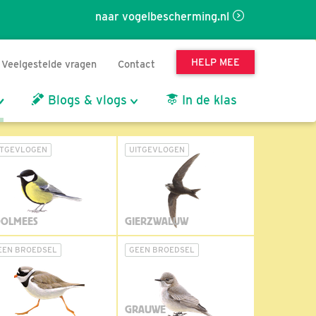
naar vogelbescherming.nl
HELP MEE
Veelgestelde vragen
Contact
Blogs & vlogs
In de klas
ITGEVLOGEN
UITGEVLOGEN
OLMEES
GIERZWALUW
EEN BROEDSEL
GEEN BROEDSEL
GRAUWE