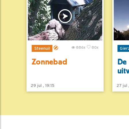
886x
80x
Steenuil
Gier
Zonnebad
De 
uit
29 jul , 19:15
27 jul