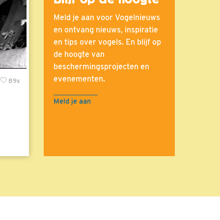
Meld je aan voor Vogelnieuws
en ontvang nieuws, inspiratie
en tips over vogels. En blijf op
de hoogte van
beschermingsprojecten en
evenementen.
89x
Meld je aan