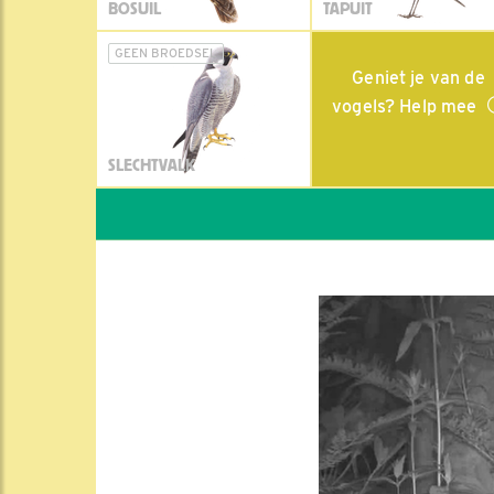
BOSUIL
TAPUIT
GEEN BROEDSEL
Geniet je van de
vogels? Help mee
SLECHTVALK