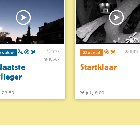
77x
881x
zwaluw
Steenuil
1056x
laatste
Startklaar
vlieger
 , 23:59
26 jul , 8:00