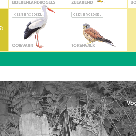
BOERENLANDVOGELS
ZEEAREND
BO
GEEN BROEDSEL
GEEN BROEDSEL
OOIEVAAR
TORENVALK