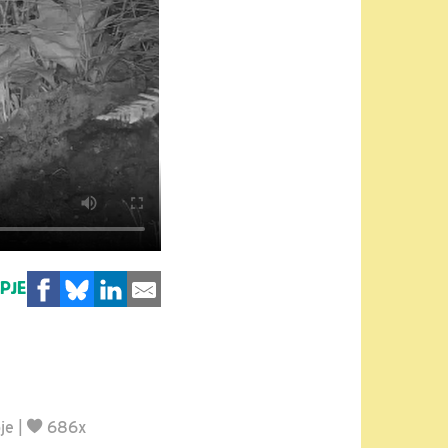
MPJE
je
|
686x