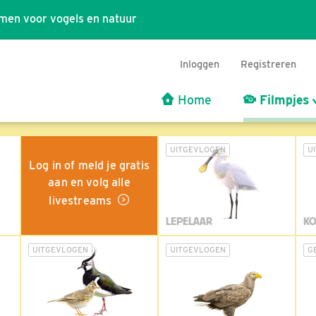
men voor vogels en natuur
Inloggen
Registreren
Home
Filmpjes
UITGEVLOGEN
U
Log in of meld je gratis
aan en volg alle
livestreams
LEPELAAR
KO
UITGEVLOGEN
UITGEVLOGEN
G