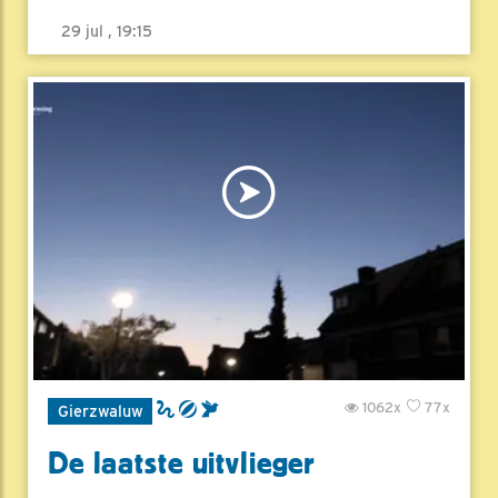
29 jul , 19:15
1062x
77x
Gierzwaluw
De laatste uitvlieger