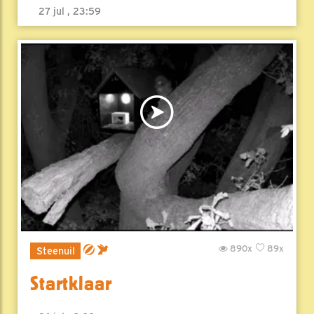
27 jul , 23:59
890x
89x
Steenuil
Startklaar