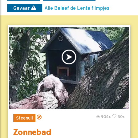
Gevaar
Alle Beleef de Lente filmpjes
904x
80x
Steenuil
Zonnebad