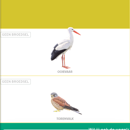
GEEN BROEDSEL
OOIEVAAR
GEEN BROEDSEL
TORENVALK
Wil jij ook de vogels 