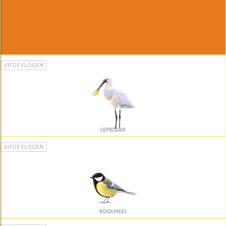
UITGEVLOGEN
LEPELAAR
UITGEVLOGEN
KOOLMEES