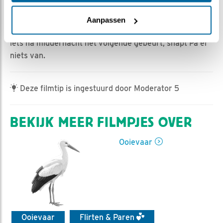
Jan-Willem BDL | Geplaatst op 11 maart 2024, 9:42 |
Vind ik leuk
|
Bewaar dit filmpje
|
320x
Aanpassen
VV2 lijkt steeds meer geaccepteerd door Pa. Maar als
iets na middernacht het volgende gebeurt, snapt Pa er
niets van.
Deze filmtip is ingestuurd door Moderator 5
BEKIJK MEER FILMPJES OVER
Ooievaar
Ooievaar
Flirten & Paren