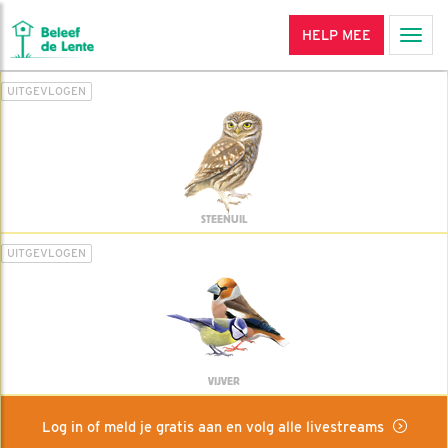
HELP MEE
Men
UITGEVLOGEN
STEENUIL
UITGEVLOGEN
VIJVER
Log in of meld je gratis aan en volg alle livestreams