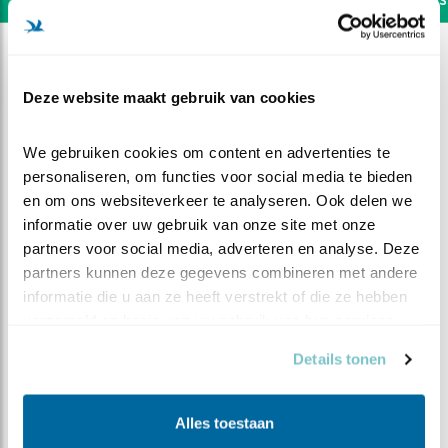
Deze website maakt gebruik van cookies
We gebruiken cookies om content en advertenties te 
personaliseren, om functies voor social media te bieden 
en om ons websiteverkeer te analyseren. Ook delen we 
informatie over uw gebruik van onze site met onze 
partners voor social media, adverteren en analyse. Deze 
partners kunnen deze gegevens combineren met andere 
informatie die u aan ze heeft verstrekt of die ze hebben 
verzameld op basis van uw gebruik van hun services.
DEEL DIT FILMPJE
Details tonen
Nachtelijke onrust
Alles toestaan