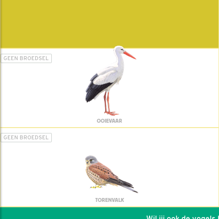
GEEN BROEDSEL
OOIEVAAR
GEEN BROEDSEL
TORENVALK
Wil jij ook de vogels he