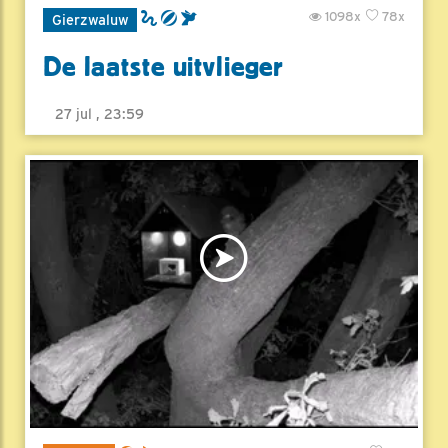
1098x
78x
Gierzwaluw
De laatste uitvlieger
27 jul , 23:59