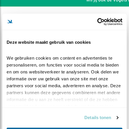
Deze website maakt gebruik van cookies
We gebruiken cookies om content en advertenties te 
personaliseren, om functies voor social media te bieden 
en om ons websiteverkeer te analyseren. Ook delen we 
informatie over uw gebruik van onze site met onze 
partners voor social media, adverteren en analyse. Deze 
partners kunnen deze gegevens combineren met andere 
DEEL DIT FILMPJE
informatie die u aan ze heeft verstrekt of die ze hebben 
verzameld op basis van uw gebruik van hun services.
Monsterkuikens
Details tonen