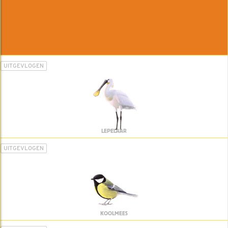
UITGEVLOGEN
LEPELAAR
UITGEVLOGEN
KOOLMEES