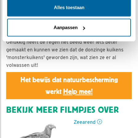
Natuurman Jonathan | Geplaatst op 6 juni 2021, 12:26 |
Alles toestaan
Vind ik leuk
|
Bewaar dit filmpje
|
694x
Na alle mogelijke bedreigingen, was een flats die het
beeld vertroebelde, wel het laatste waar ik op gerekend
Aanpassen
had.
Gelukkig heeft de regen het beeld weer iets beter
gemaakt en kunnen we zien dat de donzinge kuikens
'monsterkuikens' geworden zijn, wat zien ze er al
volwassen uit!
Het bewijs dat natuurbescherming
werkt
Help mee!
BEKIJK MEER FILMPJES OVER
Zeearend