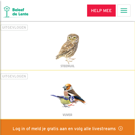
HELP MEE
Men
UITGEVLOGEN
STEENUIL
UITGEVLOGEN
VIJVER
Log in of meld je gratis aan en volg alle livestreams