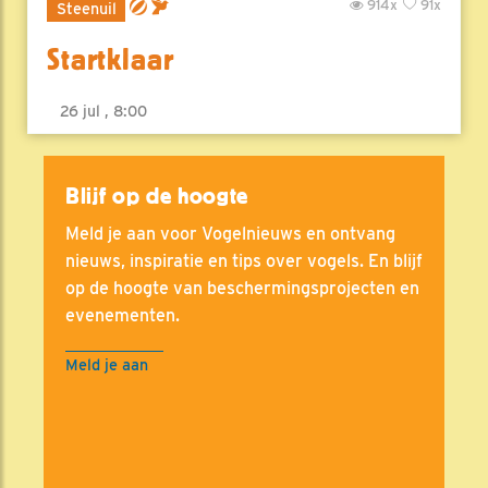
914x
91x
Steenuil
Startklaar
26 jul , 8:00
Blijf op de hoogte
Meld je aan voor Vogelnieuws en ontvang
nieuws, inspiratie en tips over vogels. En blijf
op de hoogte van beschermingsprojecten en
evenementen.
Meld je aan