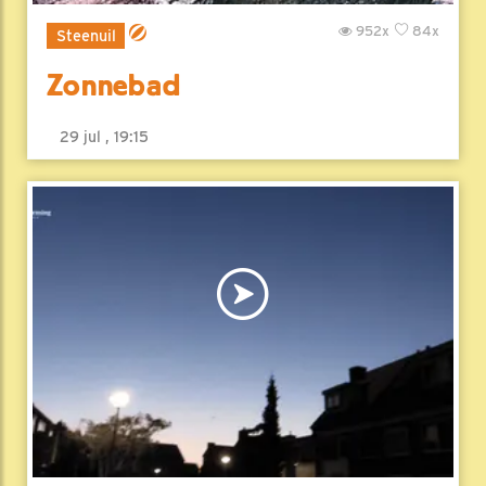
952x
84x
Steenuil
Zonnebad
29 jul , 19:15