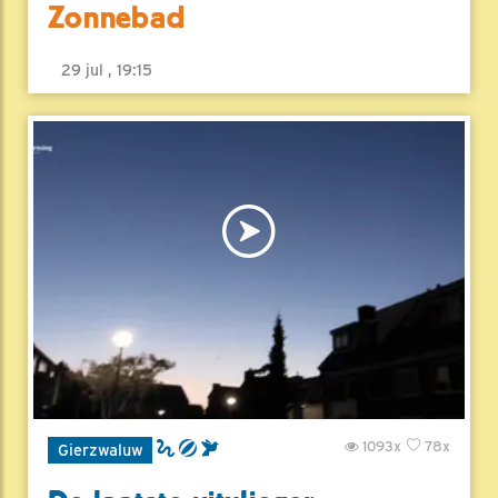
Zonnebad
29 jul , 19:15
1093x
78x
Gierzwaluw