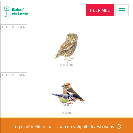
HELP MEE
Men
UITGEVLOGEN
STEENUIL
UITGEVLOGEN
VIJVER
Log in of meld je gratis aan en volg alle livestreams