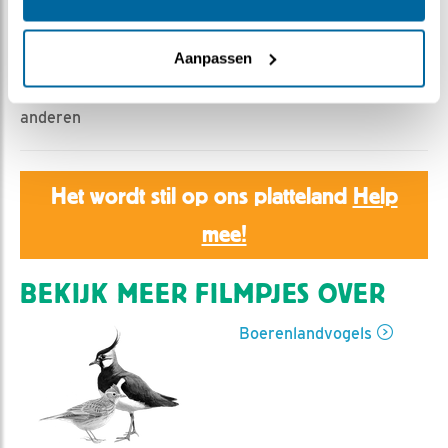
Romke Visser | Geplaatst op 22 maart 2023, 6:15 |
Vind ik leuk
|
Bewaar dit filmpje
|
332x
Aanpassen
Deze filmtip is ingestuurd door Kookaurra en
anderen
Het wordt stil op ons platteland
Help
mee!
BEKIJK MEER FILMPJES OVER
Boerenlandvogels