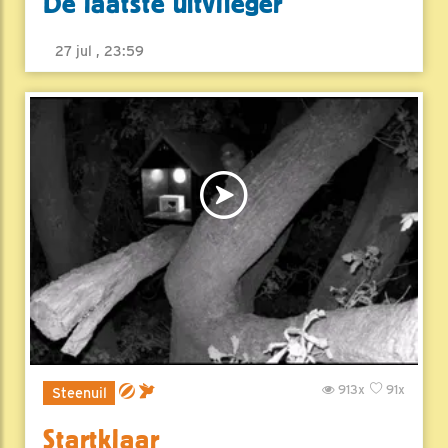
De laatste uitvlieger
27 jul , 23:59
913x
91x
Steenuil
Startklaar