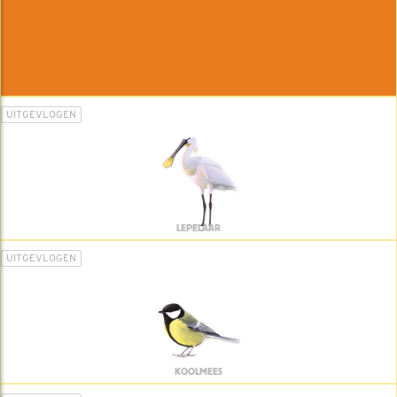
UITGEVLOGEN
LEPELAAR
UITGEVLOGEN
KOOLMEES