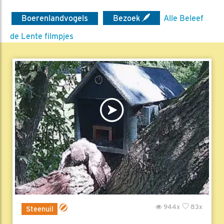
Boerenlandvogels
Bezoek
Alle Beleef
de Lente filmpjes
944x
83x
Steenuil