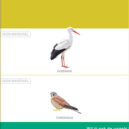
GEEN BROEDSEL
OOIEVAAR
GEEN BROEDSEL
TORENVALK
Wil jij ook de vogels he