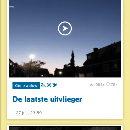
1083x
78x
Gierzwaluw
De laatste uitvlieger
27 jul , 23:59