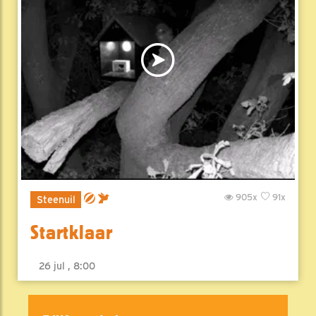
905x
91x
Steenuil
Startklaar
26 jul , 8:00