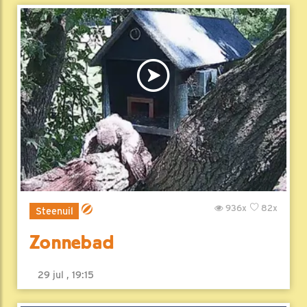
936x
82x
Steenuil
Zonnebad
29 jul , 19:15