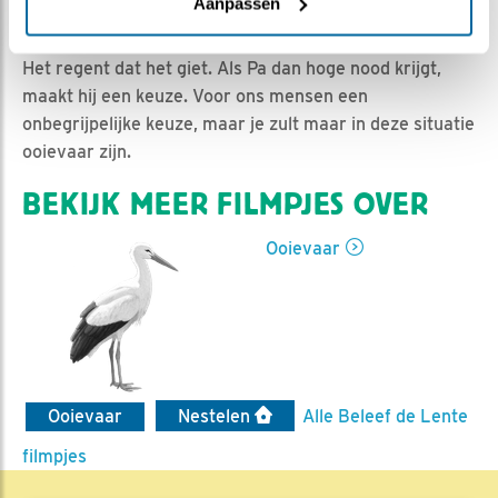
Jan-Willem BDL | Geplaatst op 25 mei 2024, 10:58 |
Aanpassen
Vind ik leuk
|
Bewaar dit filmpje
|
409x
Het regent dat het giet. Als Pa dan hoge nood krijgt,
maakt hij een keuze. Voor ons mensen een
onbegrijpelijke keuze, maar je zult maar in deze situatie
ooievaar zijn.
BEKIJK MEER FILMPJES OVER
Ooievaar
Ooievaar
Nestelen
Alle Beleef de Lente
filmpjes