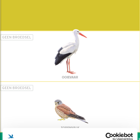
GEEN BROEDSEL
OOIEVAAR
GEEN BROEDSEL
TORENVALK
Wil jij ook de vogels he