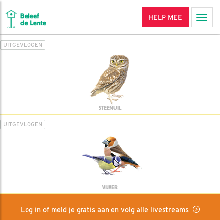
HELP MEE
Men
UITGEVLOGEN
STEENUIL
UITGEVLOGEN
VIJVER
Log in of meld je gratis aan en volg alle livestreams