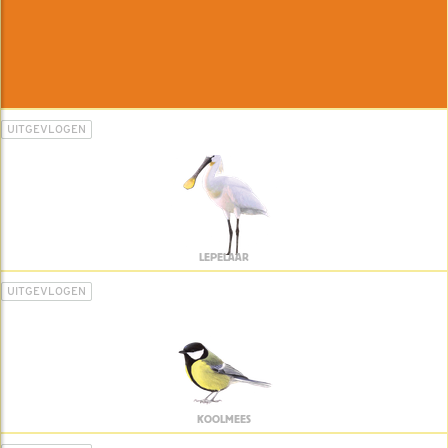
UITGEVLOGEN
LEPELAAR
UITGEVLOGEN
KOOLMEES