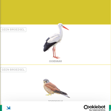
GEEN BROEDSEL
OOIEVAAR
GEEN BROEDSEL
TORENVALK
Wil jij ook de vogels he