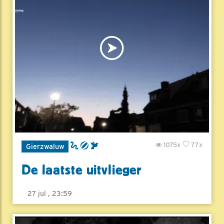
1075x
77x
Gierzwaluw
De laatste uitvlieger
27 jul , 23:59