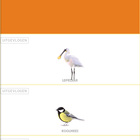
UITGEVLOGEN
LEPELAAR
UITGEVLOGEN
KOOLMEES