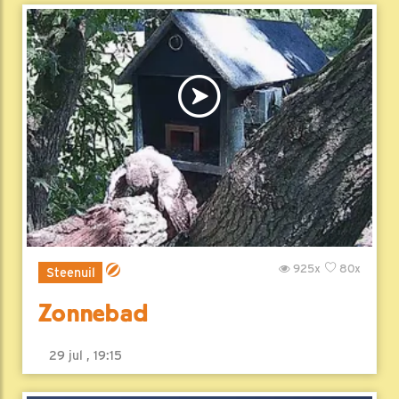
925x
80x
Steenuil
Zonnebad
29 jul , 19:15