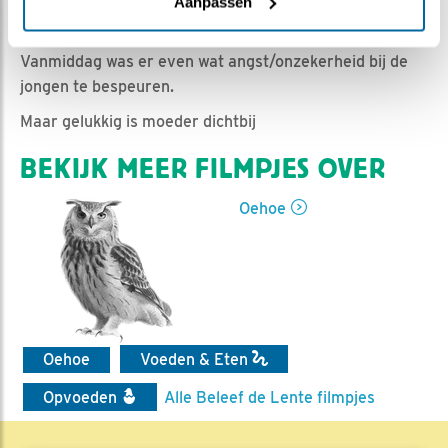
Romke Visser | Geplaatst op 24 mei 2021, 18:40 |
Aanpassen
Vind ik leuk
|
Bewaar dit filmpje
|
650x
Vanmiddag was er even wat angst/onzekerheid bij de
jongen te bespeuren.
Maar gelukkig is moeder dichtbij
BEKIJK MEER FILMPJES OVER
Oehoe
Oehoe
Voeden & Eten
Opvoeden
Alle Beleef de Lente filmpjes