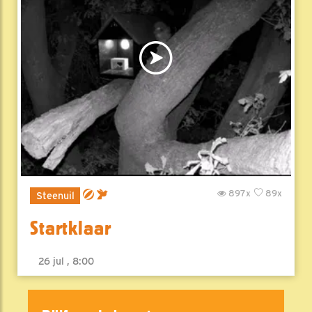
897x
89x
Steenuil
Startklaar
26 jul , 8:00