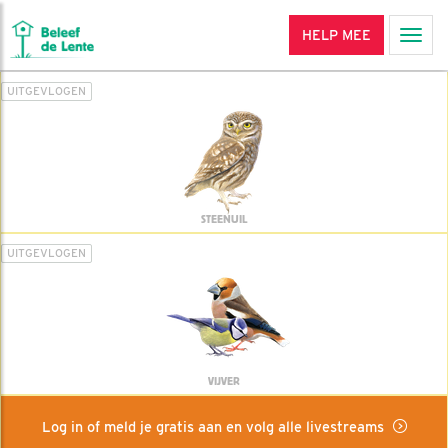
HELP MEE
Men
UITGEVLOGEN
STEENUIL
UITGEVLOGEN
VIJVER
Log in of meld je gratis aan en volg alle livestreams