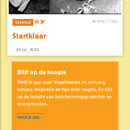
919x
93x
Steenuil
Startklaar
26 jul , 8:00
Blijf op de hoogte
Meld je aan voor Vogelnieuws en ontvang
nieuws, inspiratie en tips over vogels. En blijf
op de hoogte van beschermingsprojecten en
evenementen.
Meld je aan