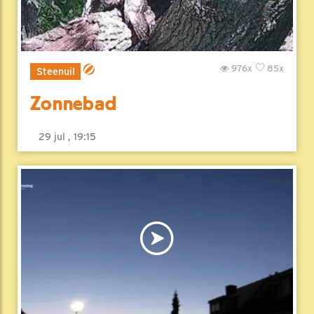
976x
85x
Steenuil
Zonnebad
29 jul , 19:15