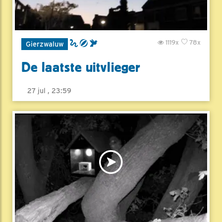
1119x
78x
Gierzwaluw
De laatste uitvlieger
27 jul , 23:59