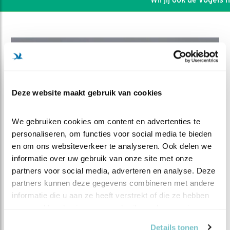
Deze website maakt gebruik van cookies
We gebruiken cookies om content en advertenties te 
personaliseren, om functies voor social media te bieden 
en om ons websiteverkeer te analyseren. Ook delen we 
informatie over uw gebruik van onze site met onze 
partners voor social media, adverteren en analyse. Deze 
DEEL DIT FILMPJE
partners kunnen deze gegevens combineren met andere 
informatie die u aan ze heeft verstrekt of die ze hebben 
Misschien Aalscholver?
verzameld op basis van uw gebruik van hun services.
Details tonen