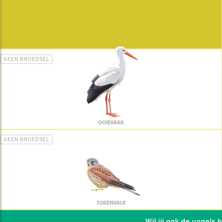
GEEN BROEDSEL
OOIEVAAR
GEEN BROEDSEL
TORENVALK
Wil jij ook de vogels hel