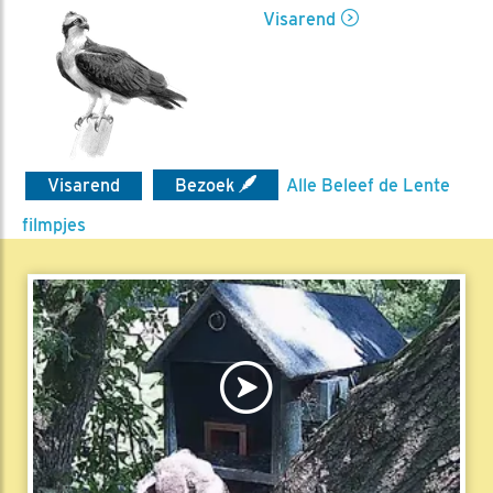
Visarend
Visarend
Bezoek
Alle Beleef de Lente
filmpjes