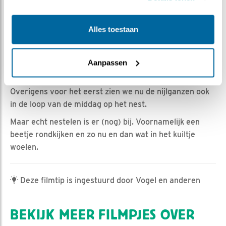
Romke Visser | Geplaatst op 22 maart 2023, 16:30 |
Vind ik leuk
|
Bewaar dit filmpje
|
396x
Alles toestaan
Het was vandaag weer een komen gaan van vogels op
het visarendnest.
Ook de Aalscholver verbleef vanmorgen ca 45 minuten
Aanpassen
op het nest.
Overigens voor het eerst zien we nu de nijlganzen ook
in de loop van de middag op het nest.
Maar echt nestelen is er (nog) bij. Voornamelijk een
beetje rondkijken en zo nu en dan wat in het kuiltje
woelen.
Deze filmtip is ingestuurd door Vogel en anderen
BEKIJK MEER FILMPJES OVER