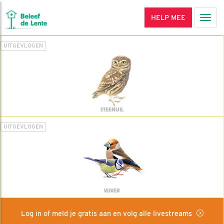
HELP MEE
Men
UITGEVLOGEN
STEENUIL
UITGEVLOGEN
VIJVER
Log in of meld je gratis aan en volg alle livestreams