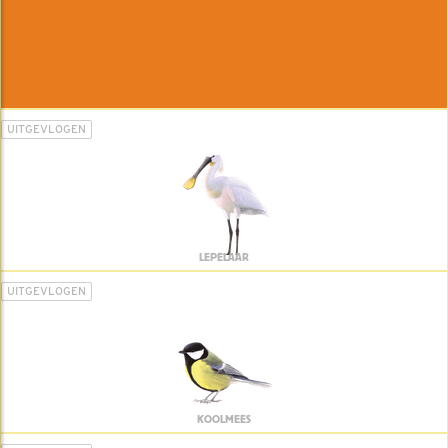
UITGEVLOGEN
LEPELAAR
UITGEVLOGEN
KOOLMEES