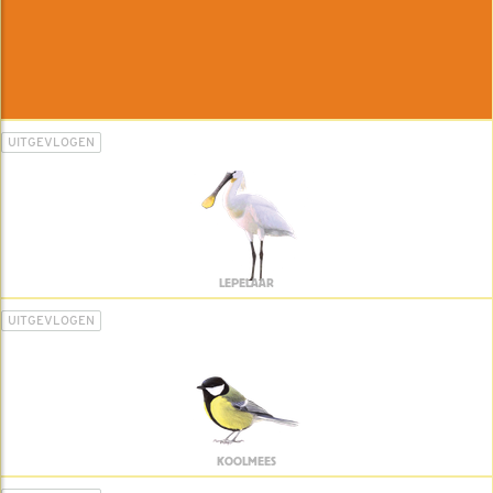
UITGEVLOGEN
LEPELAAR
UITGEVLOGEN
KOOLMEES