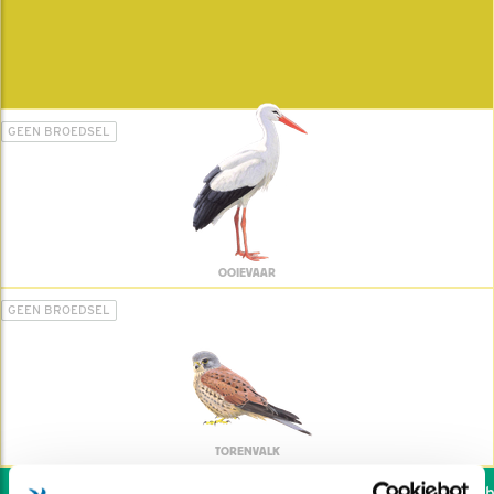
GEEN BROEDSEL
OOIEVAAR
GEEN BROEDSEL
TORENVALK
Wil jij ook de vogels he