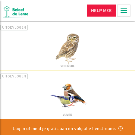
HELP MEE
Men
UITGEVLOGEN
STEENUIL
UITGEVLOGEN
VIJVER
Log in of meld je gratis aan en volg alle livestreams