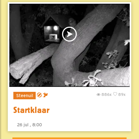
886x
89x
Steenuil
Startklaar
26 jul , 8:00