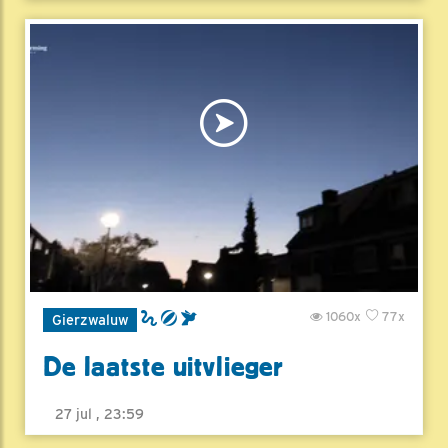
1060x
77x
Gierzwaluw
De laatste uitvlieger
27 jul , 23:59