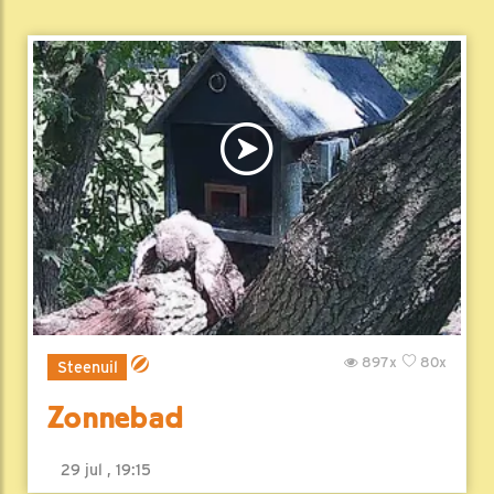
897x
80x
Steenuil
Zonnebad
29 jul , 19:15