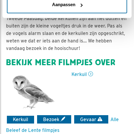
Esther Heideveld | Geplaatst op 5 april 2021, 14:00 |
Aanpassen
Vind ik leuk
|
Bewaar dit filmpje
|
811x
Tweede Paasdag: beide kerkuilen zijn aan het dutten en
buiten zijn de kleine vogeltjes druk in de weer. Pas als
de vogels alarm slaan en de kerkuilen zijn opgeschrikt,
weten we dat er iets aan de hand is... We hebben
vandaag bezoek in de hooischuur!
BEKIJK MEER FILMPJES OVER
Kerkuil
Kerkuil
Bezoek
Gevaar
Alle
Beleef de Lente filmpjes