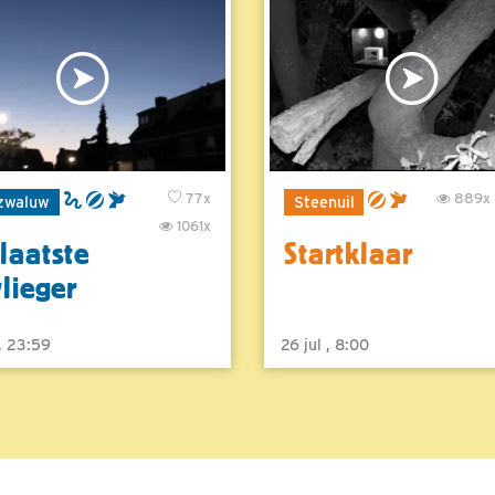
77x
889x
zwaluw
Steenuil
1061x
laatste
Startklaar
vlieger
 , 23:59
26 jul , 8:00