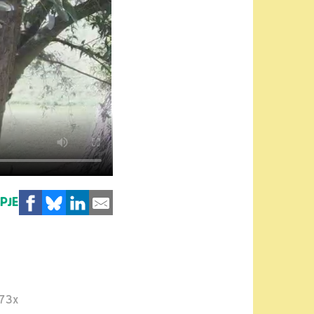
MPJE
173x