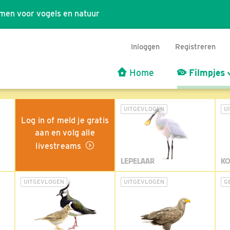
men voor vogels en natuur
Inloggen
Registreren
Home
Filmpjes
UITGEVLOGEN
U
Log in of meld je gratis
aan en volg alle
livestreams
LEPELAAR
KO
UITGEVLOGEN
UITGEVLOGEN
G