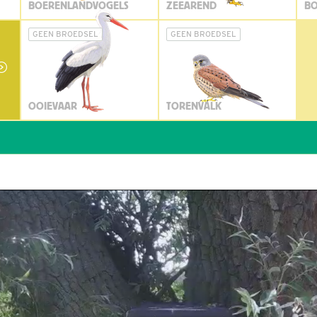
BOERENLANDVOGELS
ZEEAREND
BO
GEEN BROEDSEL
GEEN BROEDSEL
OOIEVAAR
TORENVALK