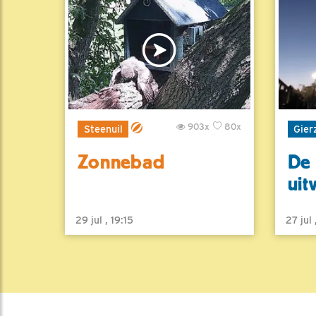
903x
80x
Steenuil
Gier
Zonnebad
De 
uit
29 jul , 19:15
27 jul