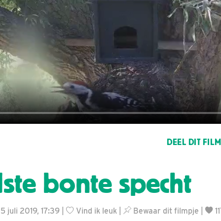
DEEL DIT FIL
ste bonte specht
5 juli 2019, 17:39 |
Vind ik leuk
|
Bewaar dit filmpje
|
1