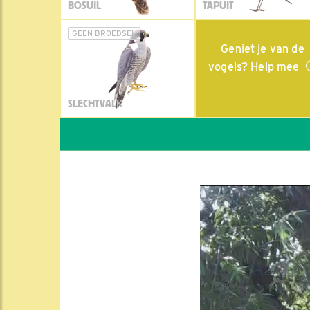
BOSUIL
TAPUIT
GEEN BROEDSEL
Geniet je van de
vogels? Help mee
SLECHTVALK