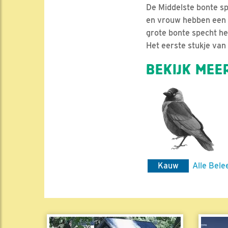
De Middelste bonte spe
en vrouw hebben een r
grote bonte specht hee
Het eerste stukje van h
BEKIJK MEER
Kauw
Alle Bele