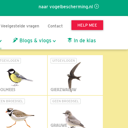
naar vogelbescherming.nl
HELP MEE
Veelgestelde vragen
Contact
Blogs & vlogs
In de klas
ITGEVLOGEN
UITGEVLOGEN
OLMEES
GIERZWALUW
EEN BROEDSEL
GEEN BROEDSEL
GRAUWE