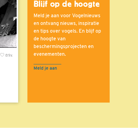
Blijf op de hoogte
Meld je aan voor Vogelnieuws
en ontvang nieuws, inspiratie
en tips over vogels. En blijf op
de hoogte van
beschermingsprojecten en
evenementen.
89x
Meld je aan