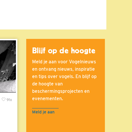
Blijf op de hoogte
Meld je aan voor Vogelnieuws
en ontvang nieuws, inspiratie
en tips over vogels. En blijf op
de hoogte van
beschermingsprojecten en
evenementen.
x
91x
Meld je aan