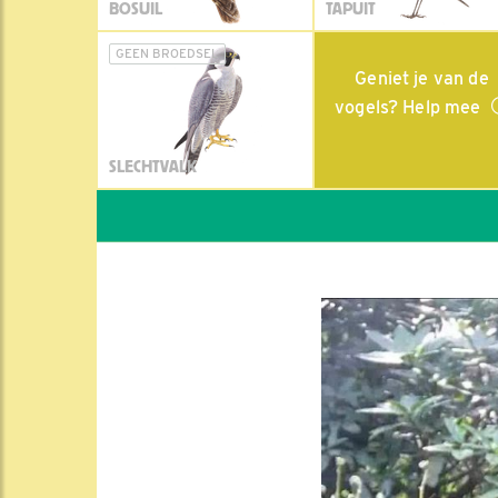
BOSUIL
TAPUIT
GEEN BROEDSEL
Geniet je van de
vogels? Help mee
SLECHTVALK