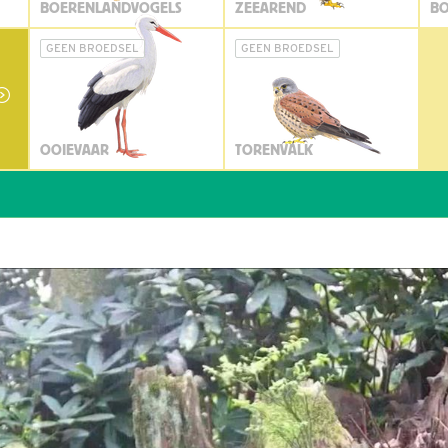
BOERENLANDVOGELS
ZEEAREND
BO
GEEN BROEDSEL
GEEN BROEDSEL
OOIEVAAR
TORENVALK