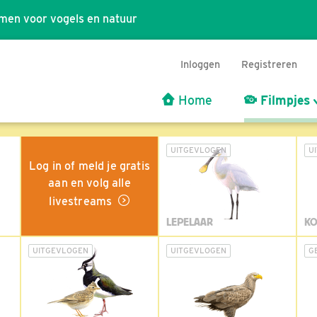
men voor vogels en natuur
Inloggen
Registreren
Home
Filmpjes
UITGEVLOGEN
U
Log in of meld je gratis
aan en volg alle
livestreams
LEPELAAR
KO
UITGEVLOGEN
UITGEVLOGEN
G