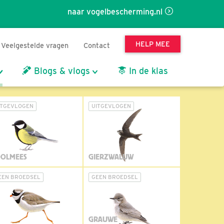
naar vogelbescherming.nl
HELP MEE
Veelgestelde vragen
Contact
Blogs & vlogs
In de klas
ITGEVLOGEN
UITGEVLOGEN
OLMEES
GIERZWALUW
EEN BROEDSEL
GEEN BROEDSEL
GRAUWE