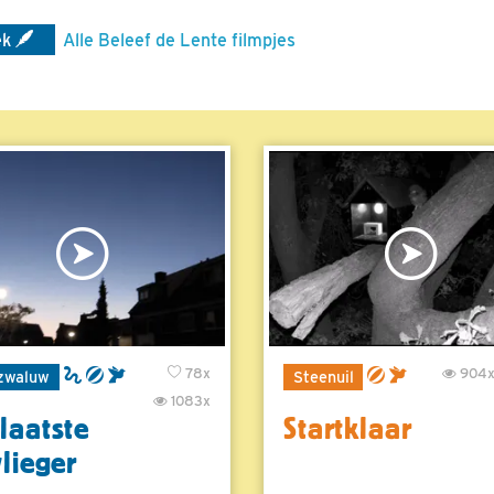
ek
Alle Beleef de Lente filmpjes
78x
904
zwaluw
Steenuil
1083x
laatste
Startklaar
vlieger