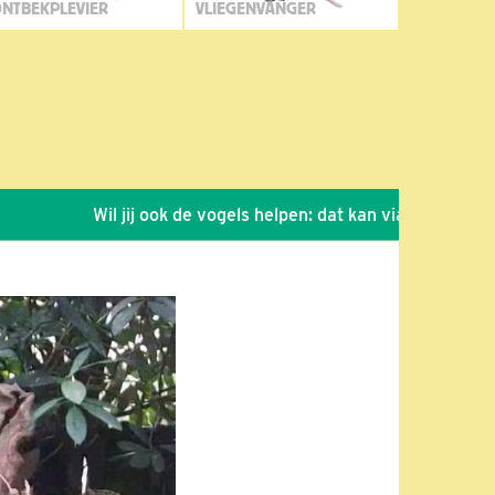
NTBEKPLEVIER
VLIEGENVANGER
Wil jij ook de vogels helpen: dat kan via de link!
*
Se