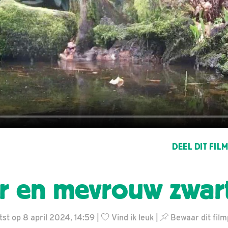
DEEL DIT FIL
r en mevrouw zwar
tst op 8 april 2024, 14:59 |
Vind ik leuk
|
Bewaar dit film