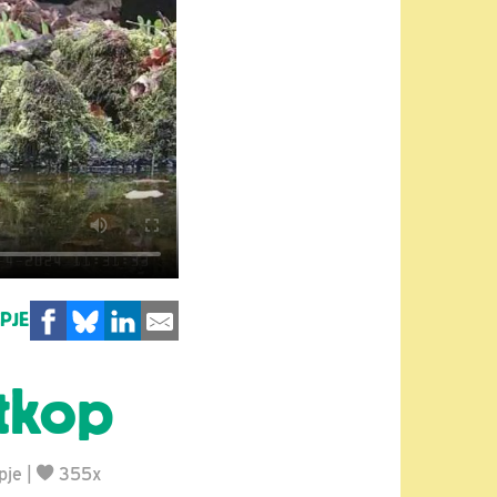
MPJE
tkop
pje
|
355x