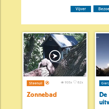
Vijver
Bezo
935x
82x
Steenuil
Gier
Zonnebad
De 
uit