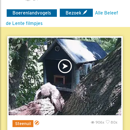
Boerenlandvogels
Bezoek
Alle Beleef
de Lente filmpjes
906x
80x
Steenuil