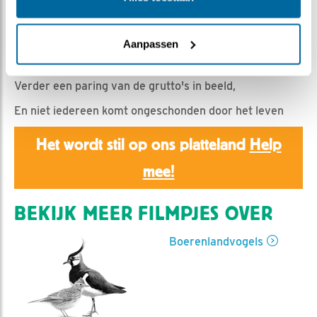
Romke Visser | Geplaatst op 10 maart 2025, 9:00 |
Vind ik leuk
|
Bewaar dit filmpje
|
263x
Terwijl de Wulpen langzaam wakker worden, strijkt een
Aanpassen
groep meeuwen neer.
Verder een paring van de grutto's in beeld,
En niet iedereen komt ongeschonden door het leven
Het wordt stil op ons platteland
Help
mee!
BEKIJK MEER FILMPJES OVER
Boerenlandvogels