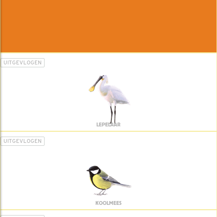
UITGEVLOGEN
LEPELAAR
UITGEVLOGEN
KOOLMEES