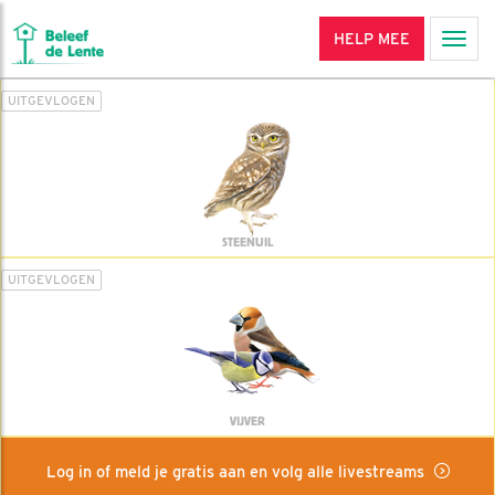
HELP MEE
Men
UITGEVLOGEN
STEENUIL
UITGEVLOGEN
VIJVER
Log in of meld je gratis aan en volg alle livestreams