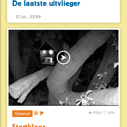
De laatste uitvlieger
27 jul , 23:59
892x
89x
Steenuil
Startklaar