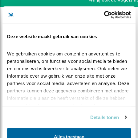
Deze website maakt gebruik van cookies
We gebruiken cookies om content en advertenties te 
personaliseren, om functies voor social media te bieden 
en om ons websiteverkeer te analyseren. Ook delen we 
informatie over uw gebruik van onze site met onze 
partners voor social media, adverteren en analyse. Deze 
partners kunnen deze gegevens combineren met andere 
informatie die u aan ze heeft verstrekt of die ze hebben 
DEEL DIT FILMPJE
verzameld op basis van uw gebruik van hun services.
Details tonen
Meeuweneiland
Alles toestaan