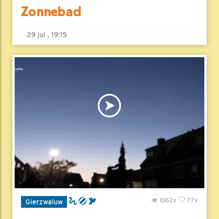
Zonnebad
29 jul , 19:15
1062x
77x
Gierzwaluw