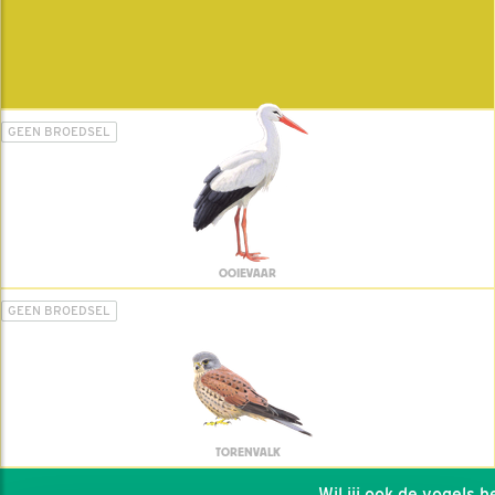
GEEN BROEDSEL
OOIEVAAR
GEEN BROEDSEL
TORENVALK
Wil jij ook de vogels hel