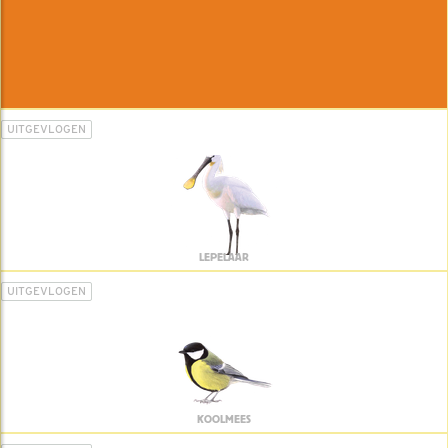
UITGEVLOGEN
LEPELAAR
UITGEVLOGEN
KOOLMEES