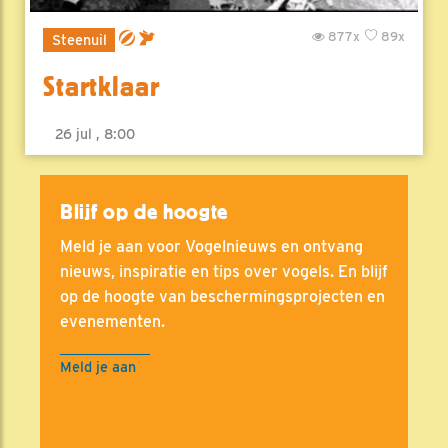
877x
89x
Steenuil
Startklaar
26 jul , 8:00
Blijf op de hoogte
Meld je aan voor Vogelnieuws en ontvang
nieuws, inspiratie en tips over vogels. En blijf
op de hoogte van beschermingsprojecten en
evenementen.
Meld je aan