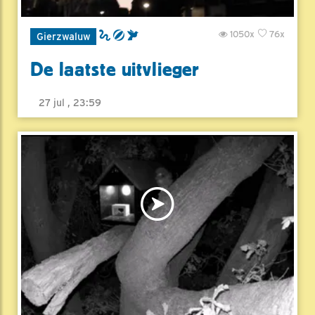
1050x
76x
Gierzwaluw
De laatste uitvlieger
27 jul , 23:59