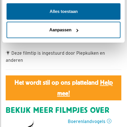
HannahK | Geplaatst op 27 juni 2025, 17:24 |
Vind ik
leuk
|
Bewaar dit filmpje
|
222x
Alles toestaan
De kleine pleviertjes en hun kuikens komen nog met
enige regelmaat langs.
Aanpassen
Links in beeld ook een rietgors.
Deze filmtip is ingestuurd door Piepkuiken en
anderen
Het wordt stil op ons platteland
Help
mee!
BEKIJK MEER FILMPJES OVER
Boerenlandvogels