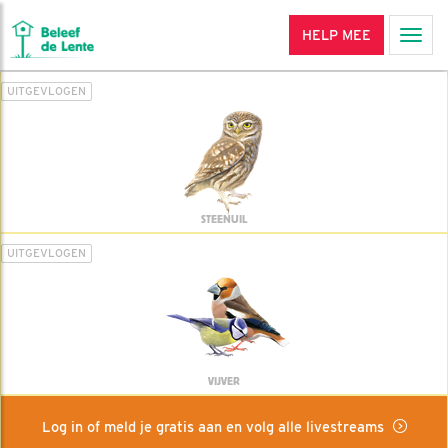
HELP MEE
Men
UITGEVLOGEN
STEENUIL
UITGEVLOGEN
VIJVER
Log in of meld je gratis aan en volg alle livestreams