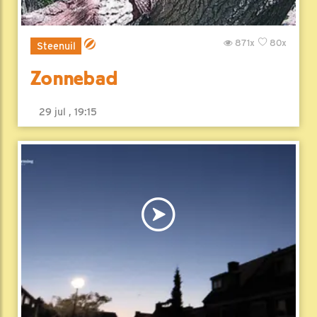
871x
80x
Steenuil
Zonnebad
29 jul , 19:15