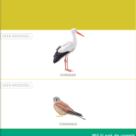
GEEN BROEDSEL
OOIEVAAR
GEEN BROEDSEL
TORENVALK
Wil jij ook de vogels h