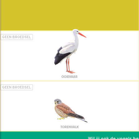
GEEN BROEDSEL
OOIEVAAR
GEEN BROEDSEL
TORENVALK
Wil jij ook de vogels helpe