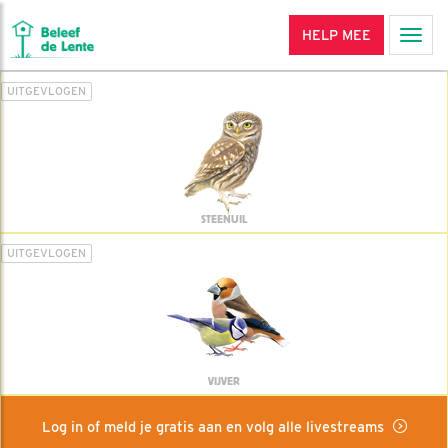
HELP MEE
Men
UITGEVLOGEN
STEENUIL
UITGEVLOGEN
VIJVER
Log in of meld je gratis aan en volg alle livestreams