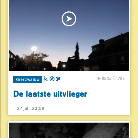
1120x
78x
Gierzwaluw
De laatste uitvlieger
27 jul , 23:59