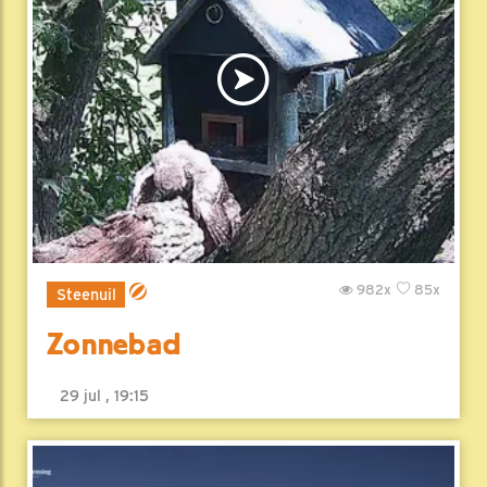
982x
85x
Steenuil
Zonnebad
29 jul , 19:15