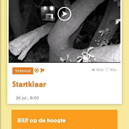
921x
93x
Steenuil
Startklaar
26 jul , 8:00
Blijf op de hoogte