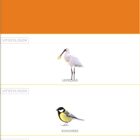
UITGEVLOGEN
LEPELAAR
UITGEVLOGEN
KOOLMEES