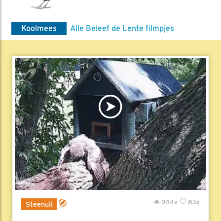
Koolmees
Alle Beleef de Lente filmpjes
944x
83x
Steenuil