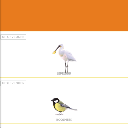
UITGEVLOGEN
LEPELAAR
UITGEVLOGEN
KOOLMEES