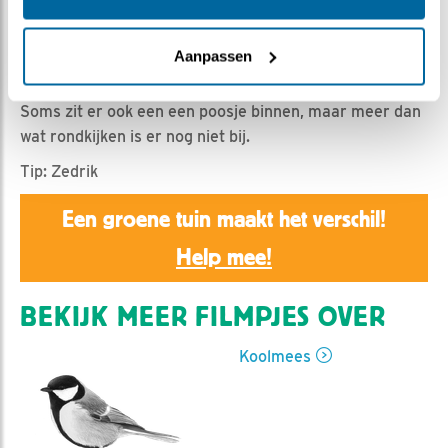
Nella | Geplaatst op 25 februari 2019, 7:46 |
Vind ik
leuk
|
Bewaar dit filmpje
|
1166x
Aanpassen
Helaas gebeurt er niet veel meer dan dat er af en toe
door man en vrouw aan de kast wordt getimmerd.
Soms zit er ook een een poosje binnen, maar meer dan
wat rondkijken is er nog niet bij.
Tip: Zedrik
Een groene tuin maakt het verschil!
Help mee!
BEKIJK MEER FILMPJES OVER
Koolmees