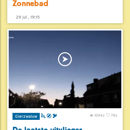
Zonnebad
29 jul , 19:15
1094x
78x
Gierzwaluw