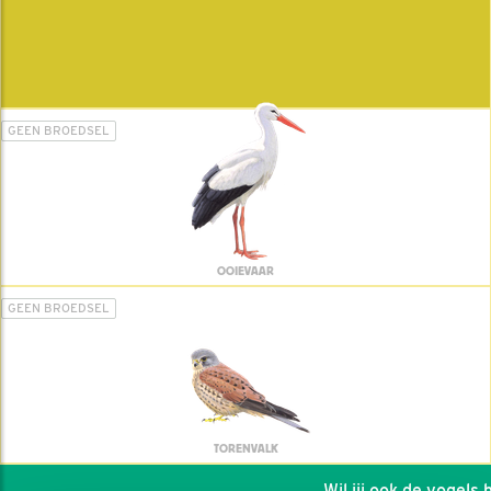
GEEN BROEDSEL
OOIEVAAR
GEEN BROEDSEL
TORENVALK
Wil jij ook de vogels he