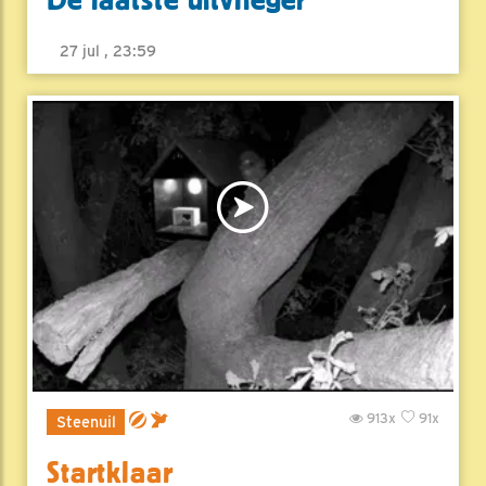
De laatste uitvlieger
27 jul , 23:59
913x
91x
Steenuil
Startklaar