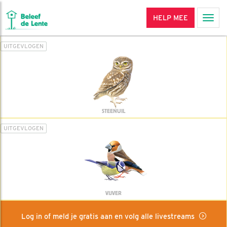
HELP MEE
Men
UITGEVLOGEN
STEENUIL
UITGEVLOGEN
VIJVER
Log in of meld je gratis aan en volg alle livestreams