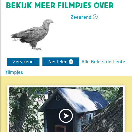
BEKIJK MEER FILMPJES OVER
Zeearend
Zeearend
Nestelen
Alle Beleef de Lente
filmpjes