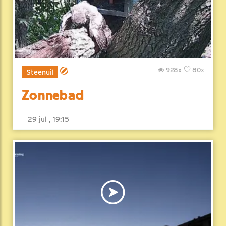
928x
80x
Steenuil
Zonnebad
29 jul , 19:15