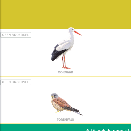
GEEN BROEDSEL
OOIEVAAR
GEEN BROEDSEL
TORENVALK
Wil jij ook de vogels hel