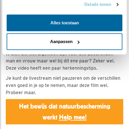
Jan Dagevos | Geplaatst op 3 maart 2022, 1:00 |
Details tonen
Vind ik leuk
|
Bewaar dit filmpje
|
1236x
Bij Zeearenden is het vrouwtje in alles een beetje
Alles toestaan
groter dan het mannetje. De staart ongeveer 5%
groter, de snavel 10% groter en zij weegt 20% meer
dan hij. Maar als je één vogel op het nest ziet, zie je dan
Aanpassen
het vrouwtje of het mannetje? En zijn er nog verschillen
te zien die niet algemeen zijn voor alle Zeearenden
man en vrouw maar wel bij dit ene paar? Zeker wel.
Deze video heeft een paar herkenningstips.
Je kunt de livestream niet pauzeren om de verschillen
even goed in je op te nemen, maar deze film wel.
Probeer maar.
Het bewijs dat natuurbescherming
werkt
Help mee!