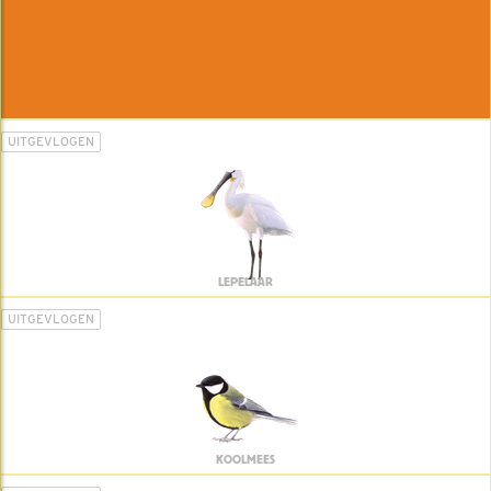
UITGEVLOGEN
LEPELAAR
UITGEVLOGEN
KOOLMEES