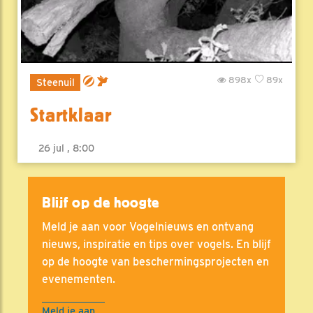
898x
89x
Steenuil
Startklaar
26 jul , 8:00
Blijf op de hoogte
Meld je aan voor Vogelnieuws en ontvang
nieuws, inspiratie en tips over vogels. En blijf
op de hoogte van beschermingsprojecten en
evenementen.
Meld je aan