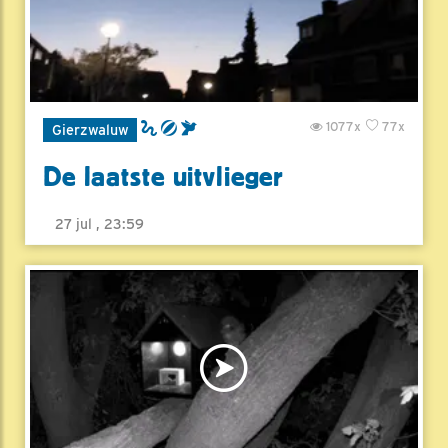
1077x
77x
Gierzwaluw
De laatste uitvlieger
27 jul , 23:59