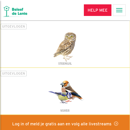
HELP MEE
Men
UITGEVLOGEN
STEENUIL
UITGEVLOGEN
VIJVER
Log in of meld je gratis aan en volg alle livestreams