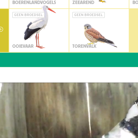
BOERENLANDVOGELS
ZEEAREND
BO
GEEN BROEDSEL
GEEN BROEDSEL
OOIEVAAR
TORENVALK