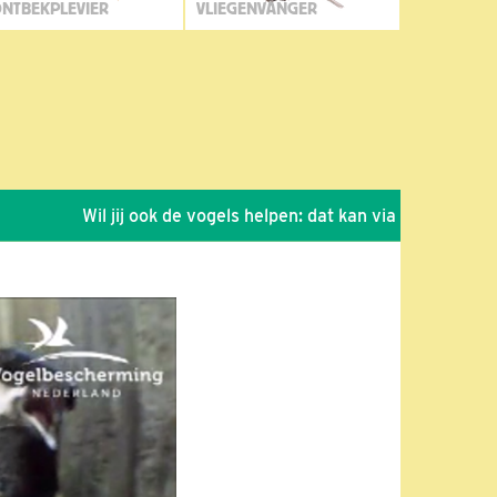
NTBEKPLEVIER
VLIEGENVANGER
Wil jij ook de vogels helpen: dat kan via de link!
*
Se