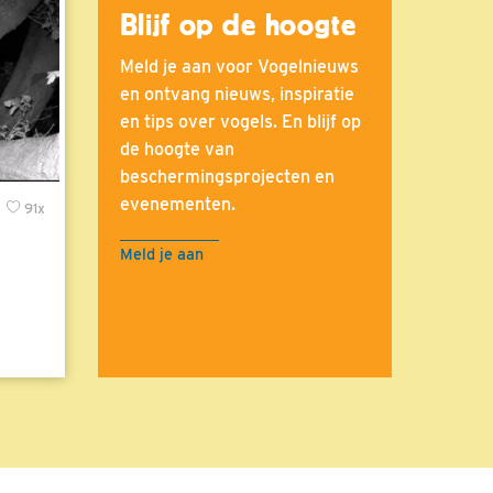
Blijf op de hoogte
Meld je aan voor Vogelnieuws
en ontvang nieuws, inspiratie
en tips over vogels. En blijf op
de hoogte van
beschermingsprojecten en
evenementen.
x
91x
Meld je aan