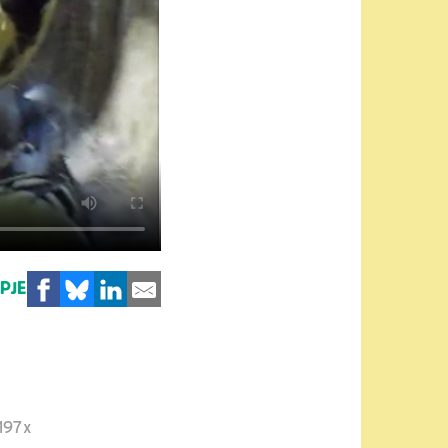
MPJE
197x