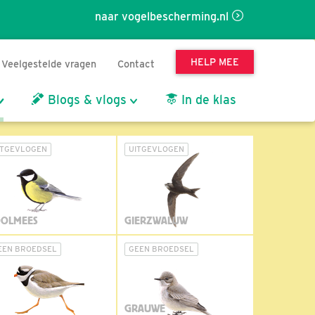
naar vogelbescherming.nl
HELP MEE
Veelgestelde vragen
Contact
Blogs & vlogs
In de klas
ITGEVLOGEN
UITGEVLOGEN
OLMEES
GIERZWALUW
EEN BROEDSEL
GEEN BROEDSEL
GRAUWE