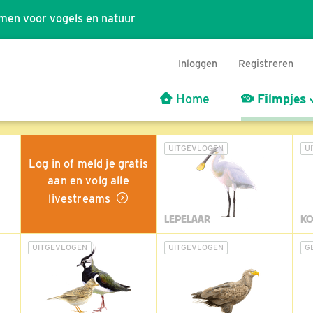
men voor vogels en natuur
Inloggen
Registreren
Home
Filmpjes
UITGEVLOGEN
U
Log in of meld je gratis
aan en volg alle
livestreams
LEPELAAR
KO
UITGEVLOGEN
UITGEVLOGEN
G