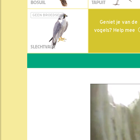
BOSUIL
TAPUIT
GEEN BROEDSEL
Geniet je van de
vogels? Help mee
SLECHTVALK