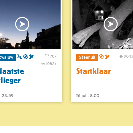
78x
904
zwaluw
Steenuil
1083x
laatste
Startklaar
vlieger
 , 23:59
26 jul , 8:00