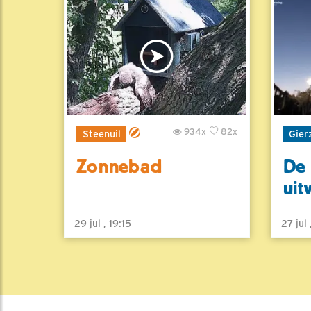
934x
82x
Steenuil
Gier
Zonnebad
De 
uit
29 jul , 19:15
27 jul