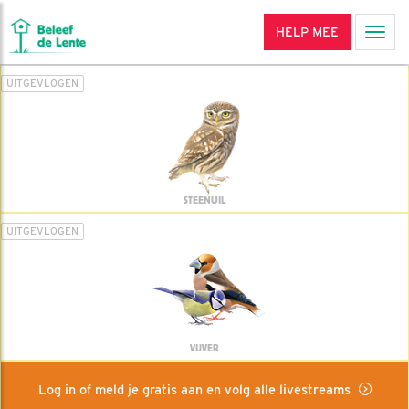
HELP MEE
Men
UITGEVLOGEN
STEENUIL
UITGEVLOGEN
VIJVER
Log in of meld je gratis aan en volg alle livestreams