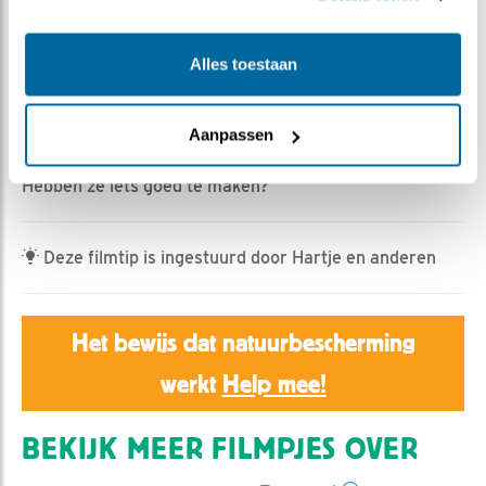
Jan Dagevos | Geplaatst op 30 mei 2023, 9:15 |
Vind
ik leuk
|
Bewaar dit filmpje
|
345x
Alles toestaan
De kuikens moesten eergister voor het eerst zelf een
prooi naar binnen zien te krijgen. Een dag later strijken
de ouders met de hand over het hart en komen samen
Aanpassen
voeren.
Hebben ze iets goed te maken?
Deze filmtip is ingestuurd door Hartje en anderen
Het bewijs dat natuurbescherming
werkt
Help mee!
BEKIJK MEER FILMPJES OVER