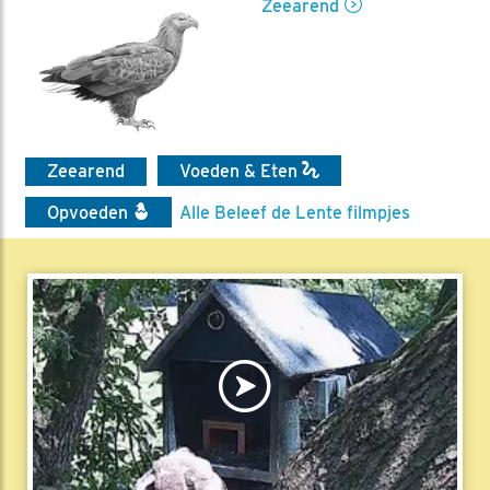
Zeearend
Zeearend
Voeden & Eten
Opvoeden
Alle Beleef de Lente filmpjes