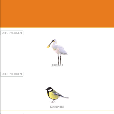
UITGEVLOGEN
LEPELAAR
UITGEVLOGEN
KOOLMEES