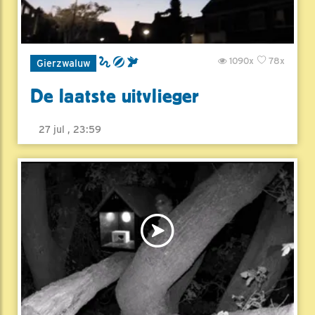
1090x
78x
Gierzwaluw
De laatste uitvlieger
27 jul , 23:59