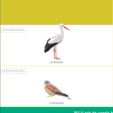
GEEN BROEDSEL
OOIEVAAR
GEEN BROEDSEL
TORENVALK
Wil jij ook de vogels hel