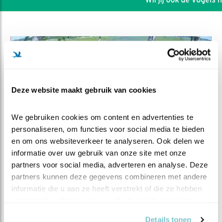
Deze website maakt gebruik van cookies
We gebruiken cookies om content en advertenties te 
personaliseren, om functies voor social media te bieden 
en om ons websiteverkeer te analyseren. Ook delen we 
informatie over uw gebruik van onze site met onze 
partners voor social media, adverteren en analyse. Deze 
DEEL DIT FILMPJE
partners kunnen deze gegevens combineren met andere 
informatie die u aan ze heeft verstrekt of die ze hebben 
Maar we voeren ook nog
verzameld op basis van uw gebruik van hun services.
Details tonen