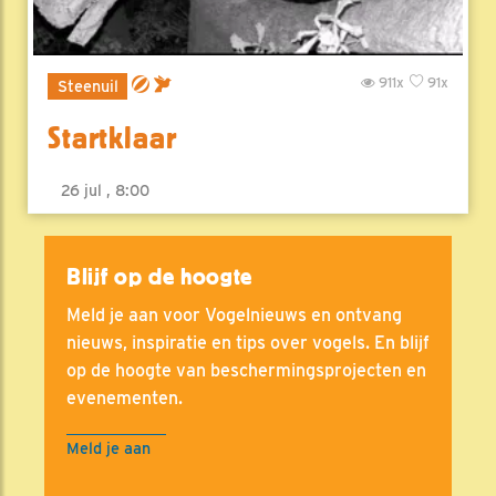
911x
91x
Steenuil
Startklaar
26 jul , 8:00
Blijf op de hoogte
Meld je aan voor Vogelnieuws en ontvang
nieuws, inspiratie en tips over vogels. En blijf
op de hoogte van beschermingsprojecten en
evenementen.
Meld je aan