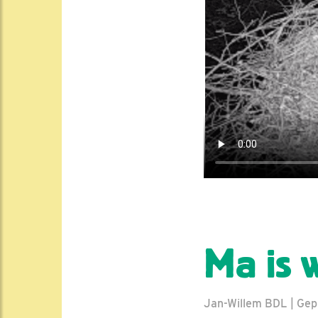
Ma is w
Jan-Willem BDL | Gepl