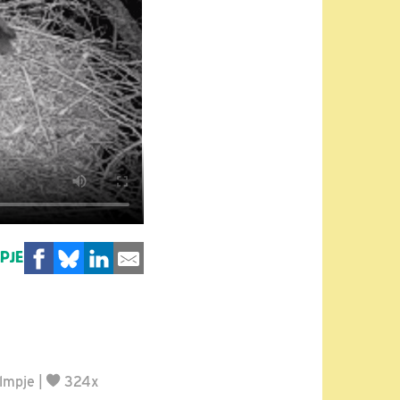
MPJE
ilmpje
|
324x