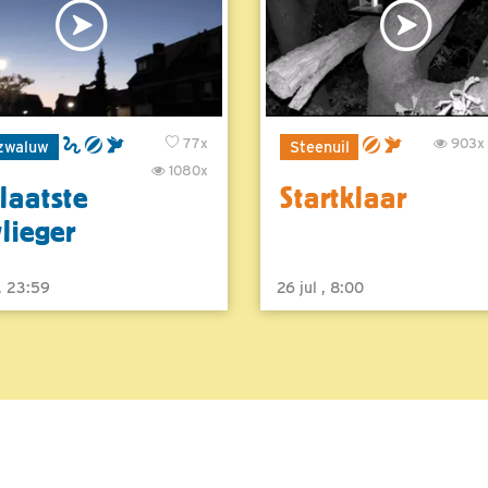
77x
903x
zwaluw
Steenuil
1080x
laatste
Startklaar
vlieger
 , 23:59
26 jul , 8:00