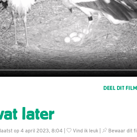
DEEL DIT FIL
at later
aatst op 4 april 2023, 8:04 |
Vind ik leuk
|
Bewaar dit f