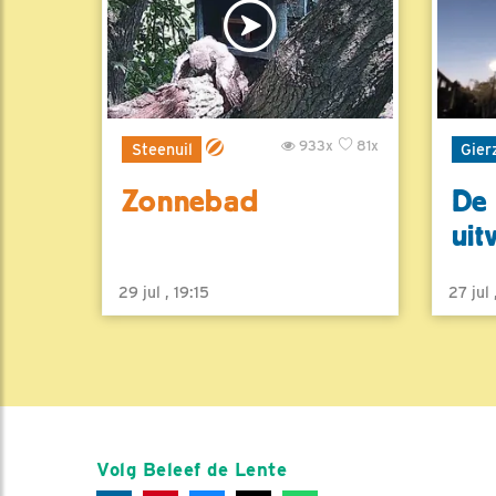
933x
81x
Steenuil
Gier
Zonnebad
De 
uit
29 jul , 19:15
27 jul
Volg Beleef de Lente