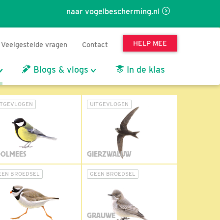
naar vogelbescherming.nl
HELP MEE
Veelgestelde vragen
Contact
Blogs & vlogs
In de klas
ITGEVLOGEN
UITGEVLOGEN
OLMEES
GIERZWALUW
EEN BROEDSEL
GEEN BROEDSEL
GRAUWE