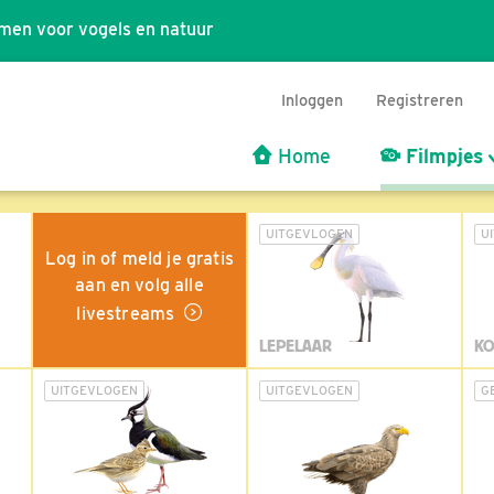
men voor vogels en natuur
Inloggen
Registreren
Home
Filmpjes
UITGEVLOGEN
U
Log in of meld je gratis
aan en volg alle
livestreams
LEPELAAR
KO
UITGEVLOGEN
UITGEVLOGEN
G