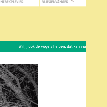
NTBEKPLEVIER
VLIEGENVANGER
Wil jij ook de vogels helpen: dat kan via de link!
*
S