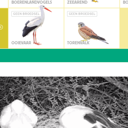
BOERENLANDVOGELS
ZEEAREND
BO
GEEN BROEDSEL
GEEN BROEDSEL
OOIEVAAR
TORENVALK