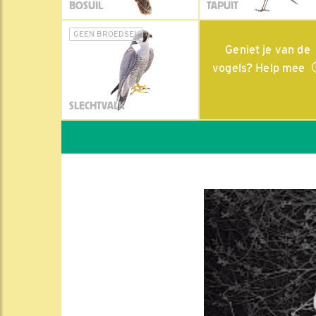
BOSUIL
TAPUIT
GEEN BROEDSEL
Geniet je van de
vogels? Help mee
SLECHTVALK