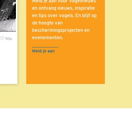
Meld je aan voor Vogelnieuws
en ontvang nieuws, inspiratie
en tips over vogels. En blijf op
de hoogte van
beschermingsprojecten en
evenementen.
90x
Meld je aan