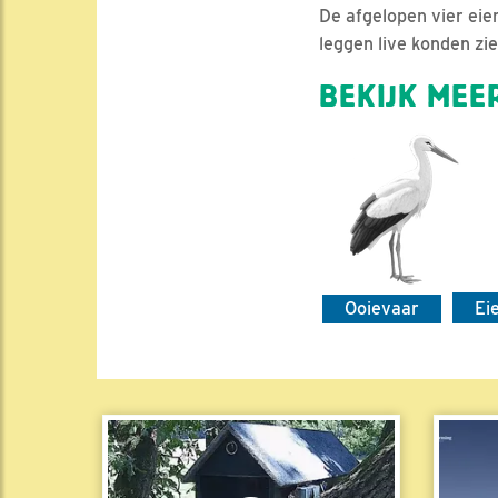
De afgelopen vier eie
leggen live konden zie
BEKIJK MEER
Ooievaar
Ei