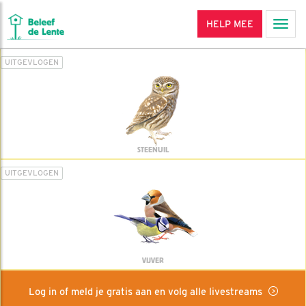
HELP MEE
Men
UITGEVLOGEN
STEENUIL
UITGEVLOGEN
VIJVER
Log in of meld je gratis aan en volg alle livestreams