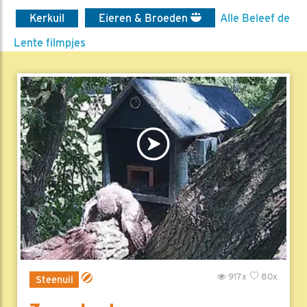
Kerkuil
Eieren & Broeden
Alle Beleef de
Lente filmpjes
917x
80x
Steenuil