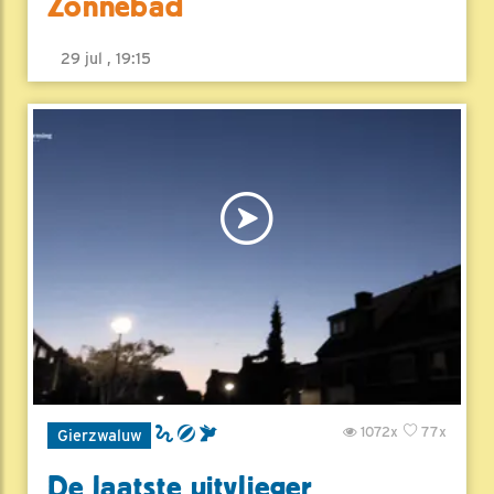
Zonnebad
29 jul , 19:15
1072x
77x
Gierzwaluw
De laatste uitvlieger