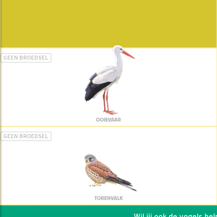
GEEN BROEDSEL
OOIEVAAR
GEEN BROEDSEL
TORENVALK
Wil jij ook de vogels helpe