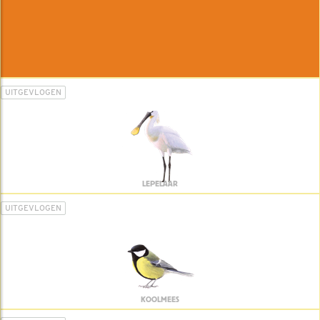
UITGEVLOGEN
LEPELAAR
UITGEVLOGEN
KOOLMEES