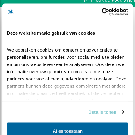
Deze website maakt gebruik van cookies
We gebruiken cookies om content en advertenties te 
personaliseren, om functies voor social media te bieden 
en om ons websiteverkeer te analyseren. Ook delen we 
informatie over uw gebruik van onze site met onze 
partners voor social media, adverteren en analyse. Deze 
partners kunnen deze gegevens combineren met andere 
informatie die u aan ze heeft verstrekt of die ze hebben 
verzameld op basis van uw gebruik van hun services.
DEEL DIT FILMPJE
Details tonen
M neemt een kijkje bij zijn
Alles toestaan
kroost