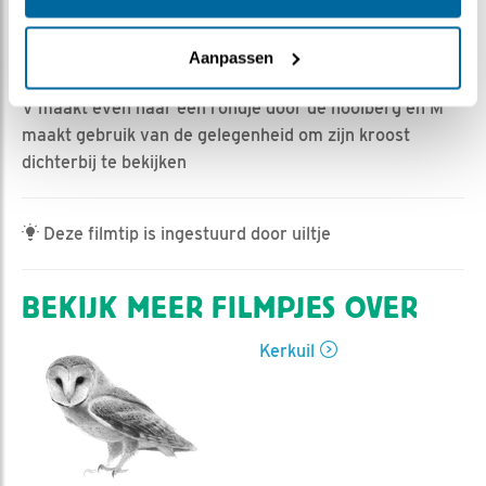
Marijke Heijne | Geplaatst op 5 mei 2023, 8:09 |
Aanpassen
Vind ik leuk
|
Bewaar dit filmpje
|
376x
V maakt even haar een rondje door de hooiberg en M
maakt gebruik van de gelegenheid om zijn kroost
dichterbij te bekijken
Deze filmtip is ingestuurd door uiltje
BEKIJK MEER FILMPJES OVER
Kerkuil