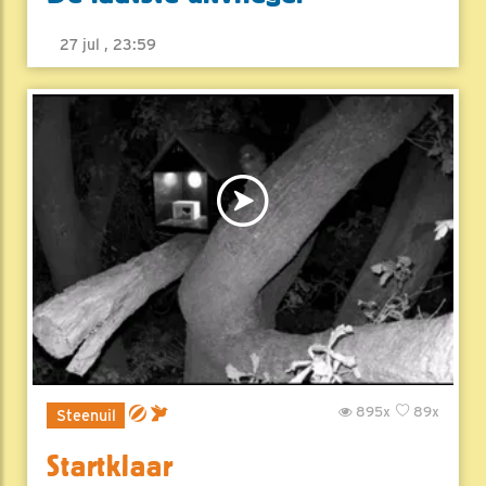
27 jul , 23:59
895x
89x
Steenuil
Startklaar