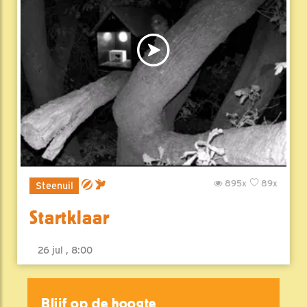
895x
89x
Steenuil
Startklaar
26 jul , 8:00
Blijf op de hoogte