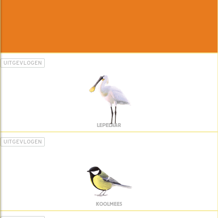
UITGEVLOGEN
LEPELAAR
UITGEVLOGEN
KOOLMEES