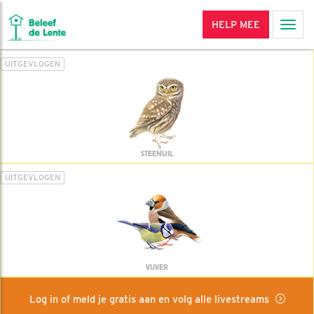
HELP MEE
Men
UITGEVLOGEN
STEENUIL
UITGEVLOGEN
VIJVER
Log in of meld je gratis aan en volg alle livestreams