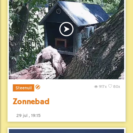
917x
80x
Steenuil
Zonnebad
29 jul , 19:15