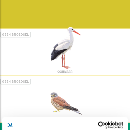
GEEN BROEDSEL
OOIEVAAR
GEEN BROEDSEL
TORENVALK
Wil jij ook de vogels he