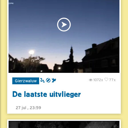
1072x
77x
Gierzwaluw
De laatste uitvlieger
27 jul , 23:59