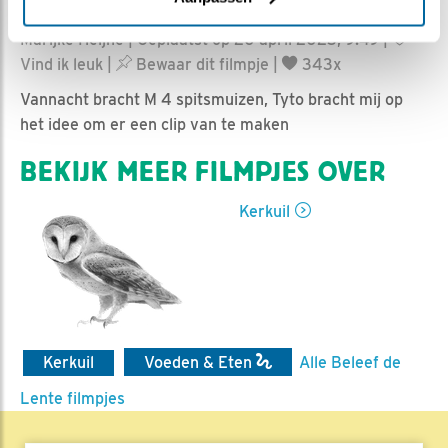
Marijke Heijne | Geplaatst op 20 april 2023, 9:49 |
Vind ik leuk
|
Bewaar dit filmpje
|
343x
Vannacht bracht M 4 spitsmuizen, Tyto bracht mij op
het idee om er een clip van te maken
BEKIJK MEER FILMPJES OVER
Kerkuil
Kerkuil
Voeden & Eten
Alle Beleef de
Lente filmpjes