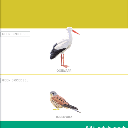
GEEN BROEDSEL
OOIEVAAR
GEEN BROEDSEL
TORENVALK
Wil jij ook de vogels he