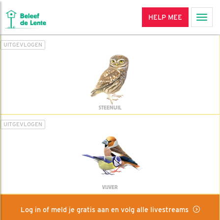
HELP MEE
Men
UITGEVLOGEN
STEENUIL
UITGEVLOGEN
VIJVER
Log in of meld je gratis aan en volg alle livestreams