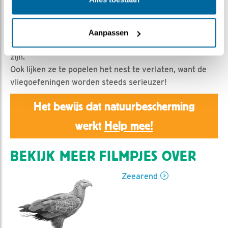
Natuurman Jonathan | Geplaatst op 27 juni 2021, 21:22
|
Vind ik leuk
|
Bewaar dit filmpje
|
713x
Ondanks dat het beeld verre van ideaal is, kunnen we
Aanpassen
goed zien dat de zeearend kuikens geen kleintjes meer
zijn.
Ook lijken ze te popelen het nest te verlaten, want de
vliegoefeningen worden steeds serieuzer!
Het bewijs dat natuurbescherming
werkt
Help mee!
BEKIJK MEER FILMPJES OVER
Zeearend