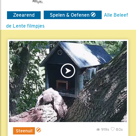
Zeearend
Spelen & Oefenen
Alle Beleef
de Lente filmpjes
919x
80x
Steenuil