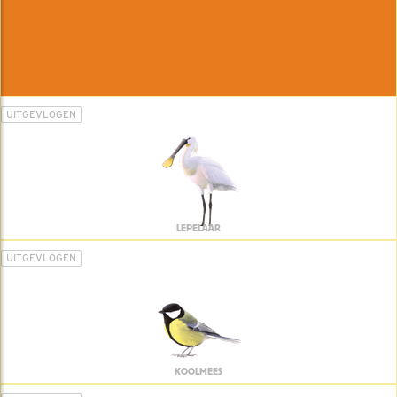
UITGEVLOGEN
LEPELAAR
UITGEVLOGEN
KOOLMEES