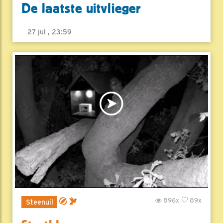
De laatste uitvlieger
27 jul , 23:59
896x
89x
Steenuil