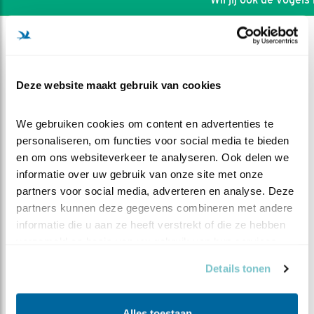
Deze website maakt gebruik van cookies
We gebruiken cookies om content en advertenties te 
personaliseren, om functies voor social media te bieden 
en om ons websiteverkeer te analyseren. Ook delen we 
informatie over uw gebruik van onze site met onze 
partners voor social media, adverteren en analyse. Deze 
partners kunnen deze gegevens combineren met andere 
informatie die u aan ze heeft verstrekt of die ze hebben 
DEEL DIT FILMPJE
verzameld op basis van uw gebruik van hun services.
Details tonen
Los van het nest
Alles toestaan