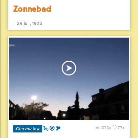
Zonnebad
29 jul , 19:15
1073x
77x
Gierzwaluw