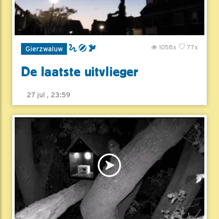
1058x
77x
Gierzwaluw
De laatste uitvlieger
27 jul , 23:59