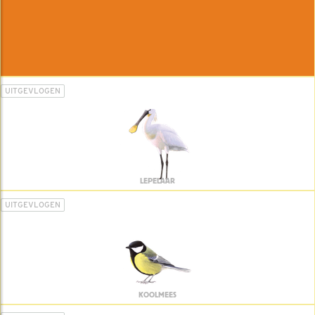
UITGEVLOGEN
LEPELAAR
UITGEVLOGEN
KOOLMEES