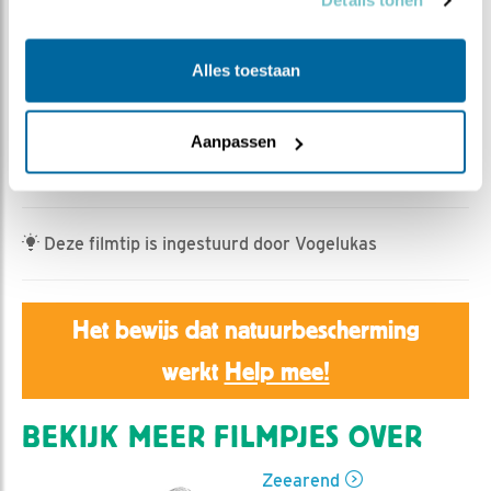
Details tonen
Jan Dagevos | Geplaatst op 15 mei 2026, 7:10 |
Vind
ik leuk
|
Bewaar dit filmpje
|
232x
Vijf weken oud zijn ze nu. Onhandige, logge beesten.
Alles toestaan
Niks kuuks, kippen op weg naar kalkoen.
Aanpassen
Maar er gloort hoop. Oefening baart kunst. En
elegantie. Let maar op.
Deze filmtip is ingestuurd door Vogelukas
Het bewijs dat natuurbescherming
werkt
Help mee!
BEKIJK MEER FILMPJES OVER
Zeearend