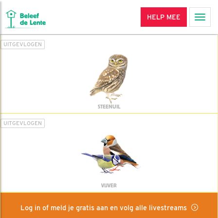
HELP MEE
Men
UITGEVLOGEN
STEENUIL
UITGEVLOGEN
VIJVER
Log in of meld je gratis aan en volg alle livestreams