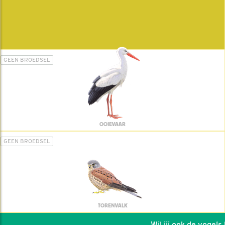
GEEN BROEDSEL
OOIEVAAR
GEEN BROEDSEL
TORENVALK
Wil jij ook de vogels he