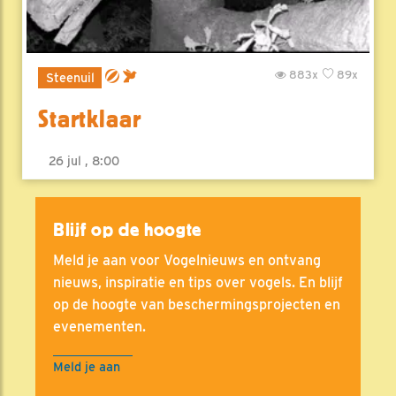
883x
89x
Steenuil
Startklaar
26 jul , 8:00
Blijf op de hoogte
Meld je aan voor Vogelnieuws en ontvang
nieuws, inspiratie en tips over vogels. En blijf
op de hoogte van beschermingsprojecten en
evenementen.
Meld je aan