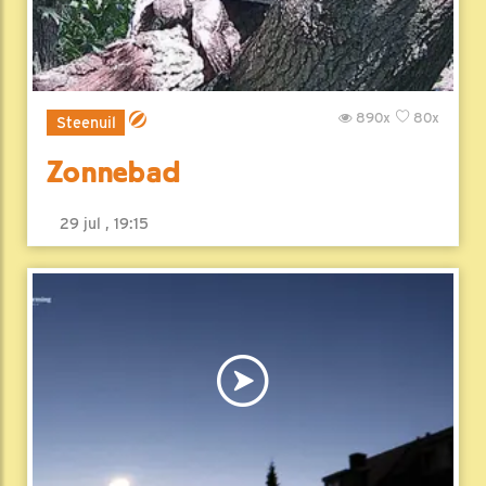
890x
80x
Steenuil
Zonnebad
29 jul , 19:15