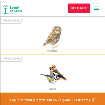
HELP MEE
Men
UITGEVLOGEN
STEENUIL
UITGEVLOGEN
VIJVER
Log in of meld je gratis aan en volg alle livestreams