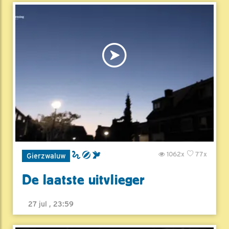
1062x
77x
Gierzwaluw
De laatste uitvlieger
27 jul , 23:59