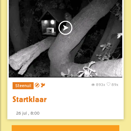
893x
89x
Steenuil
Startklaar
26 jul , 8:00