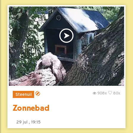
908x
80x
Steenuil
Zonnebad
29 jul , 19:15