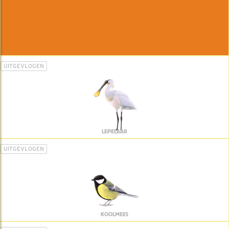
UITGEVLOGEN
LEPELAAR
UITGEVLOGEN
KOOLMEES