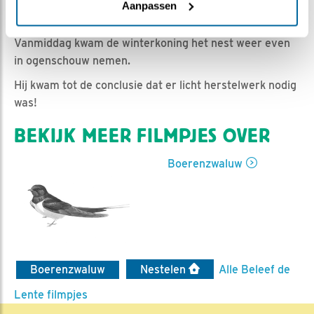
Romke Visser | Geplaatst op 28 juni 2023, 20:05 |
Aanpassen
Vind ik leuk
|
Bewaar dit filmpje
|
339x
Vanmiddag kwam de winterkoning het nest weer even
in ogenschouw nemen.
Hij kwam tot de conclusie dat er licht herstelwerk nodig
was!
BEKIJK MEER FILMPJES OVER
Boerenzwaluw
Boerenzwaluw
Nestelen
Alle Beleef de
Lente filmpjes