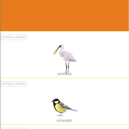
UITGEVLOGEN
LEPELAAR
UITGEVLOGEN
KOOLMEES