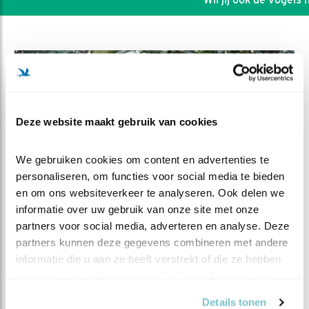
Deze website maakt gebruik van cookies
We gebruiken cookies om content en advertenties te 
personaliseren, om functies voor social media te bieden 
en om ons websiteverkeer te analyseren. Ook delen we 
informatie over uw gebruik van onze site met onze 
partners voor social media, adverteren en analyse. Deze 
DEEL DIT FILMPJE
partners kunnen deze gegevens combineren met andere 
informatie die u aan ze heeft verstrekt of die ze hebben 
Leuke soorten op bezoek én
verzameld op basis van uw gebruik van hun services.
de roep van een raaf
Details tonen