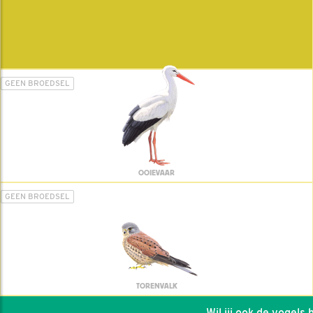
GEEN BROEDSEL
OOIEVAAR
GEEN BROEDSEL
TORENVALK
Wil jij ook de vogels he