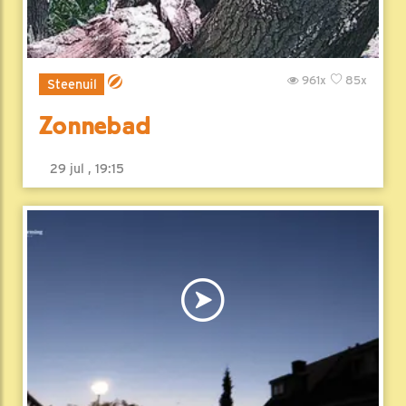
961x
85x
Steenuil
Zonnebad
29 jul , 19:15