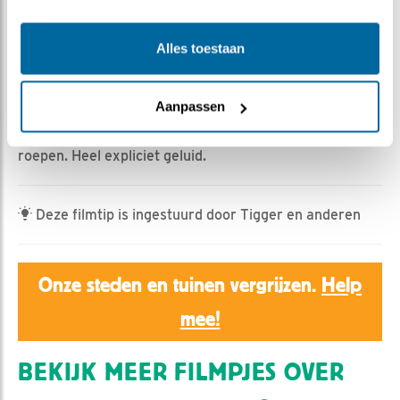
Nina de Rooij | Geplaatst op 20 maart 2024, 13:13 |
Alles toestaan
Vind ik leuk
|
Bewaar dit filmpje
|
473x
De winterkoning en een grote barmsijs hebben ook de
Aanpassen
weg gevonden naar de vijver. Een groepje sijsjes maakt
het water onveilig én we horen duidelijk een raaf
roepen. Heel expliciet geluid.
Deze filmtip is ingestuurd door Tigger en anderen
Onze steden en tuinen vergrijzen.
Help
mee!
BEKIJK MEER FILMPJES OVER