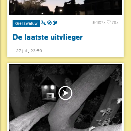
1107x
78x
Gierzwaluw
De laatste uitvlieger
27 jul , 23:59