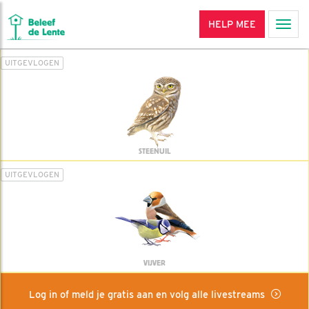
HELP MEE
Men
UITGEVLOGEN
STEENUIL
UITGEVLOGEN
VIJVER
Log in of meld je gratis aan en volg alle livestreams