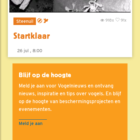
918x
91x
Steenuil
Startklaar
26 jul , 8:00
Blijf op de hoogte
Meld je aan voor Vogelnieuws en ontvang
nieuws, inspiratie en tips over vogels. En blijf
op de hoogte van beschermingsprojecten en
evenementen.
Meld je aan