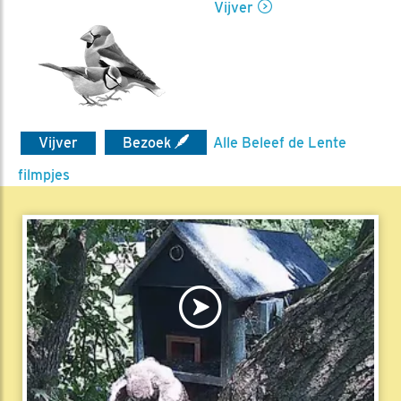
Vijver
Vijver
Bezoek
Alle Beleef de Lente
filmpjes