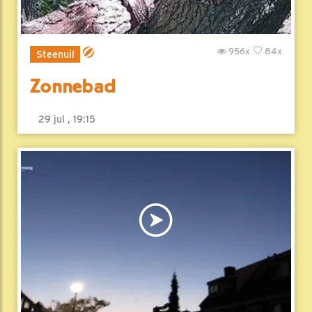
956x
84x
Steenuil
Zonnebad
29 jul , 19:15