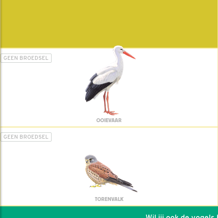
GEEN BROEDSEL
OOIEVAAR
GEEN BROEDSEL
TORENVALK
Wil jij ook de vogels he