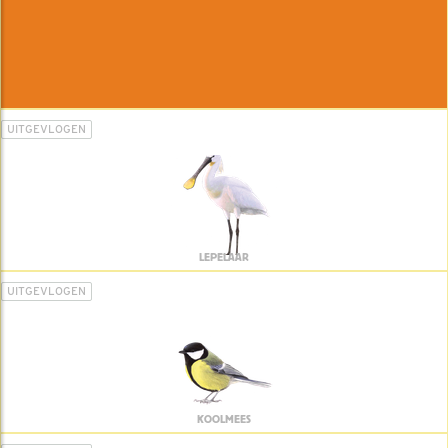
UITGEVLOGEN
LEPELAAR
UITGEVLOGEN
KOOLMEES