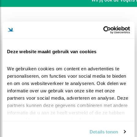
Deze website maakt gebruik van cookies
We gebruiken cookies om content en advertenties te 
personaliseren, om functies voor social media te bieden 
en om ons websiteverkeer te analyseren. Ook delen we 
informatie over uw gebruik van onze site met onze 
partners voor social media, adverteren en analyse. Deze 
DEEL DIT FILMPJE
partners kunnen deze gegevens combineren met andere 
informatie die u aan ze heeft verstrekt of die ze hebben 
verzameld op basis van uw gebruik van hun services.
Lekker eten met de fam
Details tonen