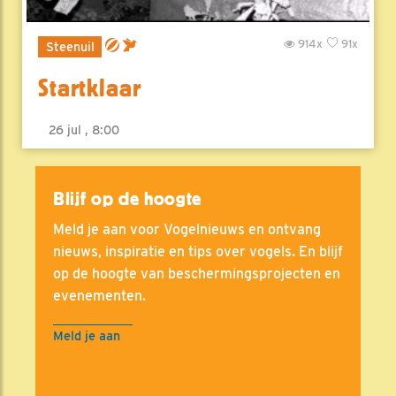
914x
91x
Steenuil
Startklaar
26 jul , 8:00
Blijf op de hoogte
Meld je aan voor Vogelnieuws en ontvang
nieuws, inspiratie en tips over vogels. En blijf
op de hoogte van beschermingsprojecten en
evenementen.
Meld je aan