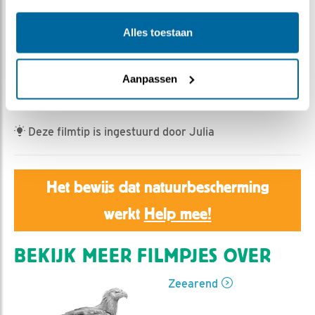
Jan Dagevos | Geplaatst op 2 juni 2026, 11:50 |
Vind
ik leuk
|
Bewaar dit filmpje
|
223x
Alles toestaan
Gezinsclipje.
Vanuit de chatgroep opgedragen aan onze jonge
Aanpassen
chatter Flieren!
Deze filmtip is ingestuurd door Julia
Het bewijs dat natuurbescherming
werkt
Help mee!
BEKIJK MEER FILMPJES OVER
Zeearend