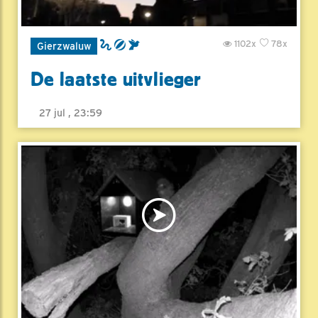
1102x
78x
Gierzwaluw
De laatste uitvlieger
27 jul , 23:59