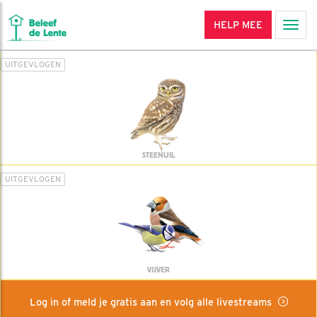
HELP MEE
Men
UITGEVLOGEN
STEENUIL
UITGEVLOGEN
VIJVER
Log in of meld je gratis aan en volg alle livestreams