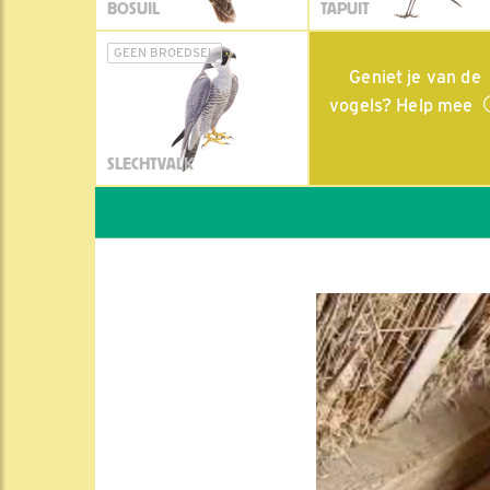
BOSUIL
TAPUIT
GEEN BROEDSEL
Geniet je van de
vogels? Help mee
SLECHTVALK