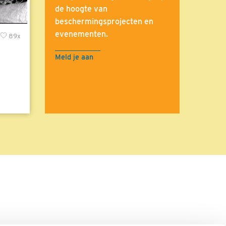
de hoogte van
beschermingsprojecten en
evenementen.
89x
Meld je aan