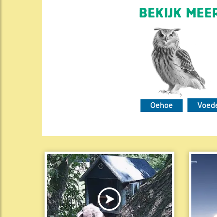
BEKIJK MEER
Oehoe
Voed