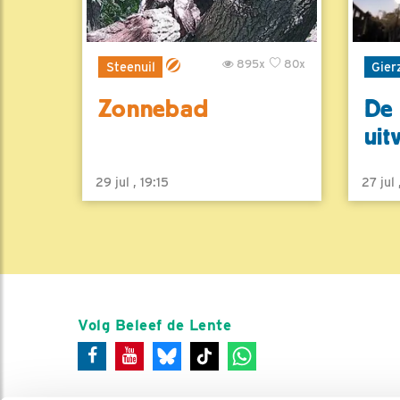
895x
80x
Steenuil
Gier
Zonnebad
De 
uit
29 jul , 19:15
27 jul
Volg Beleef de Lente