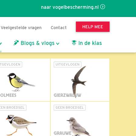
naar vogelbescherming.nl
HELP MEE
Veelgestelde vragen
Contact
Blogs & vlogs
In de klas
ITGEVLOGEN
UITGEVLOGEN
OLMEES
GIERZWALUW
EEN BROEDSEL
GEEN BROEDSEL
GRAUWE