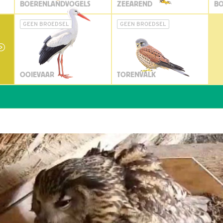
BOERENLANDVOGELS
ZEEAREND
BO
GEEN BROEDSEL
GEEN BROEDSEL
OOIEVAAR
TORENVALK