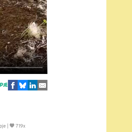
MPJE
pje
|
719x