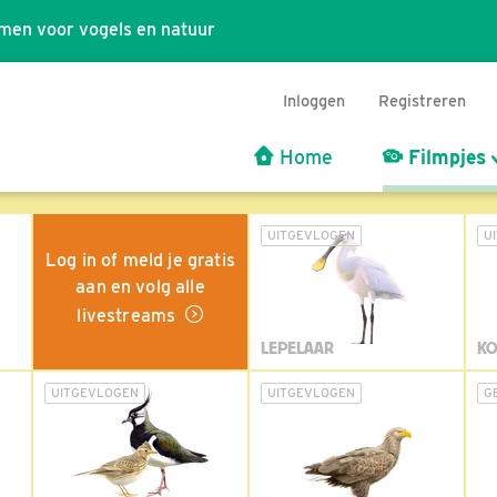
men voor vogels en natuur
Inloggen
Registreren
Home
Filmpjes
UITGEVLOGEN
U
Log in of meld je gratis
aan en volg alle
livestreams
LEPELAAR
KO
UITGEVLOGEN
UITGEVLOGEN
G