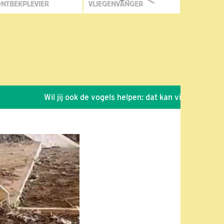
NTBEKPLEVIER
VLIEGENVANGER
Wil jij ook de vogels helpen: dat kan via de link!
*
S