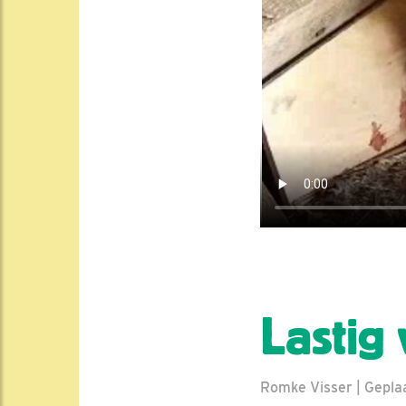
Lastig 
Romke Visser | Geplaat