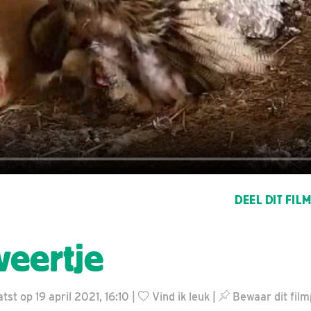
DEEL DIT FIL
veertje
st op 19 april 2021, 16:10 |
Vind ik leuk
|
Bewaar dit film