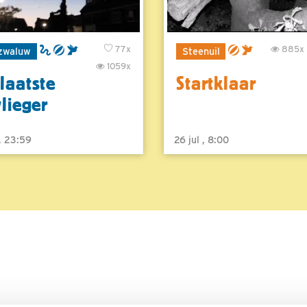
77x
885x
zwaluw
Steenuil
1059x
laatste
Startklaar
vlieger
 , 23:59
26 jul , 8:00