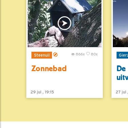
866x
80x
Steenuil
Gier
Zonnebad
De 
uit
29 jul , 19:15
27 jul