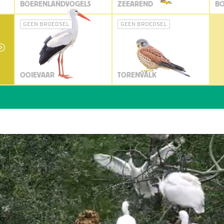
BOERENLANDVOGELS
ZEEAREND
BO
GEEN BROEDSEL
GEEN BROEDSEL
OOIEVAAR
TORENVALK