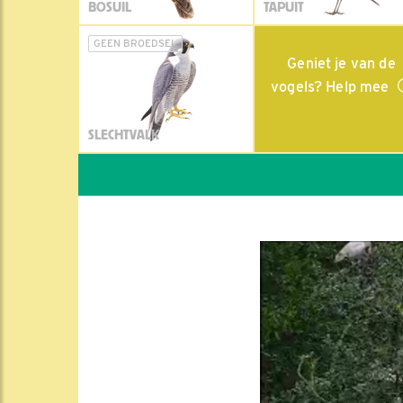
BOSUIL
TAPUIT
GEEN BROEDSEL
Geniet je van de
vogels? Help mee
SLECHTVALK