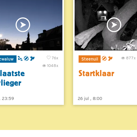
76x
877x
zwaluw
Steenuil
1048x
laatste
Startklaar
vlieger
 , 23:59
26 jul , 8:00