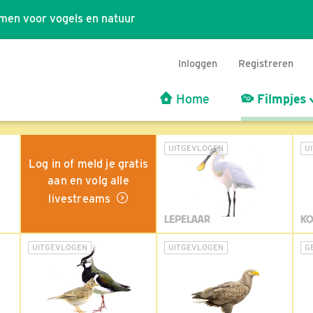
men voor vogels en natuur
Inloggen
Registreren
Home
Filmpjes
UITGEVLOGEN
U
Log in of meld je gratis
aan en volg alle
livestreams
LEPELAAR
KO
UITGEVLOGEN
UITGEVLOGEN
G