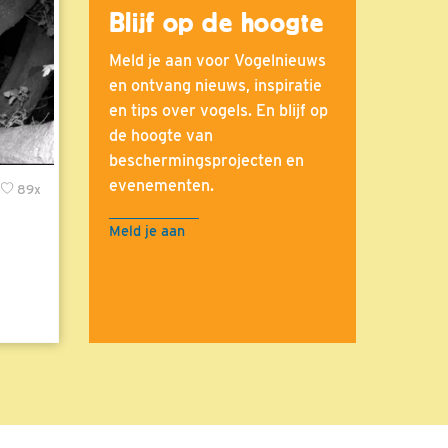
Blijf op de hoogte
Meld je aan voor Vogelnieuws
en ontvang nieuws, inspiratie
en tips over vogels. En blijf op
de hoogte van
beschermingsprojecten en
evenementen.
89x
Meld je aan