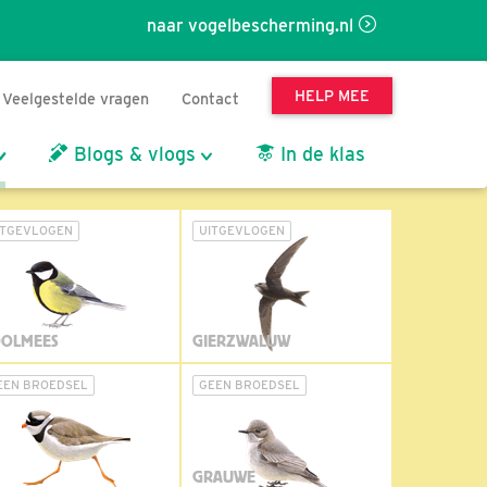
naar vogelbescherming.nl
HELP MEE
Veelgestelde vragen
Contact
Blogs & vlogs
In de klas
ITGEVLOGEN
UITGEVLOGEN
OLMEES
GIERZWALUW
EEN BROEDSEL
GEEN BROEDSEL
GRAUWE