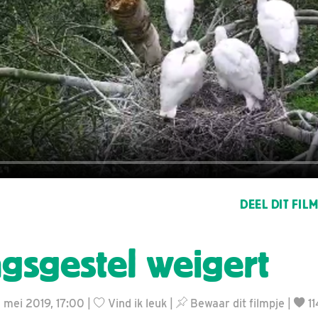
DEEL DIT FIL
gsgestel weigert
7 mei 2019, 17:00 |
Vind ik leuk
|
Bewaar dit filmpje
|
11